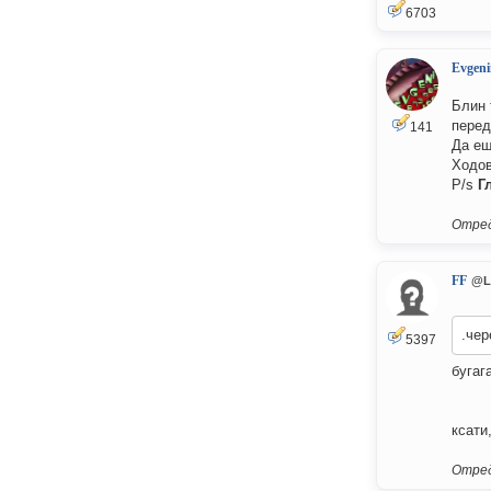
6703
Evgeni
Блин 
перед
141
Да ещ
Ходов
P/s
Г
Отред
FF
@L
.чер
5397
бугаг
ксати
Отред