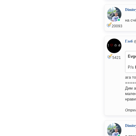
Dimitr
на сч
20093
Глеб
Evge
5421
P/s
ага т
====
Дим а
мален
нрав
Отред
Dimitr