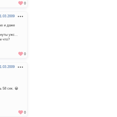
0
1.03.2009
аю и даже
нуты ужс...
и что?
0
1.03.2009
ь 58 сек. 😀
0