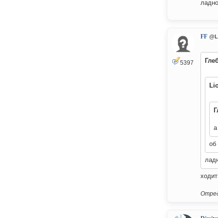
ладно
FF
@L
Гле
5397
Li
Г
а
об
ладн
ходит
Отред