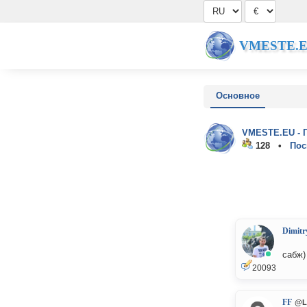
VMESTE.
Основное
VMESTE.EU - 
128 •
Пос
Dimitr
сабж)
20093
FF
@L