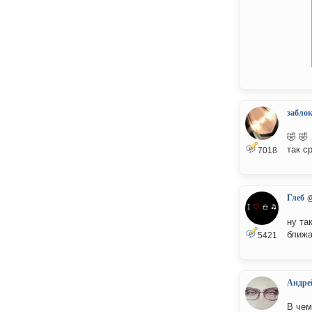
забло
🤣 🤣
так с
7018
Глеб
ну та
ближа
5421
Андре
В чем