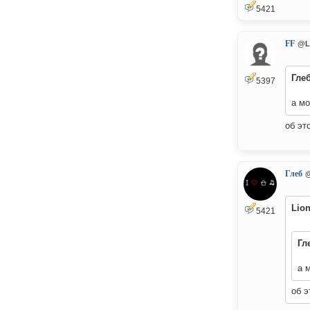
5421
FF
@L
Гле
5397
а мо
об эт
Глеб
Lio
5421
Гл
а 
об э