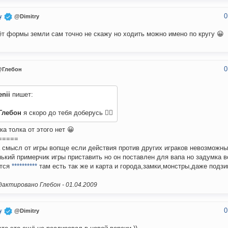
0
y
@Dimitry
ёт формы земли сам точно не скажу но ходить можно имено по кругу 😀
0
@Глебон
nii
пишет:
Глебон
я скоро до тебя доберусь 🐱‍👤
ока толка от этого нет 😀
=====
 смысл от игры вопще если действия против других играков невозможны
ький примерчик игры приставить но он поставлен для вапа но задумка в
ится
**********
там есть так же и карта и города,замки,монстры,даже подзи
актировано Глебон -
01.04.2009
0
y
@Dimitry