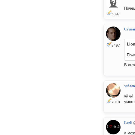
Почем
5397
Степа
Lio
8497
Поче
В ант
забло
🤣 🤣
умно 
7018
Глеб
а мож