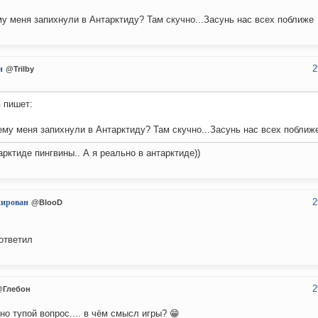
у меня запихнули в Антарктиду? Там скучно...Засунь нас всех поближе
2
н
@Trilby
n
пишет:
му меня запихнули в Антарктиду? Там скучно...Засунь нас всех поближ
арктиде пингвины.. А я реально в антарктиде))
2
кирован
@BlooD
ответил
2
@Глебон
но тупой вопрос.... в чём смысл игры? 😁