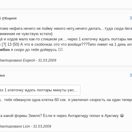
3
i
@Evgenii
тоже нефига нечего не пойму некого нету,нечего делать...туда сюда бег
вижения не чувствую кстати)
ё и ходов мало как-то слишком уж....через 1 клеточку ждать полтары ми
 [?] 13 (50) А что в скобочках это что вообще???Типо лимит на 1 день ил
лебон
я скоро до тебя доберусь 🐱‍👤
актировано Evgenii -
31.03.2009
3
ion
ез 1 клеточку ждать полтары минуты ужс...
а.. тебя обманули одна клетка 60 сек. я увеличил скорость на один тепер
,а какой формы Земля? Если я через Антарктиду попал в Арктику 😀
актировано Lion -
31.03.2009