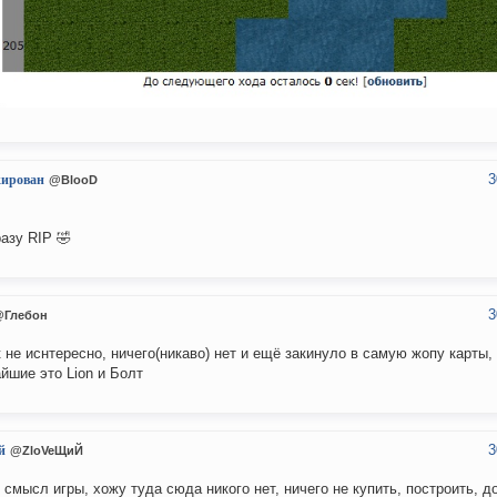
3
кирован
@BlooD
разу RIP 🤣
3
@Глебон
к не иснтересно, ничего(никаво) нет и ещё закинуло в самую жопу карты
йшие это Lion и Болт
3
й
@ZloVeЩиЙ
 смысл игры, хожу туда сюда никого нет, ничего не купить, построить, до