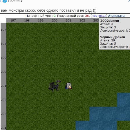
3
y
@Dimitry
 вам монстры скоро, себе одного поставил и не рад )))