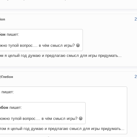
2
ion
бон
пишет:
жно тупой вопрос.... в чём смысл игры? 😁
ом я целый год думаю и предлагаю смысл для игры придумать...
2
@Глебон
n
пишет:
ебон
пишет:
можно тупой вопрос.... в чём смысл игры? 😁
том я целый год думаю и предлагаю смысл для игры придумать...