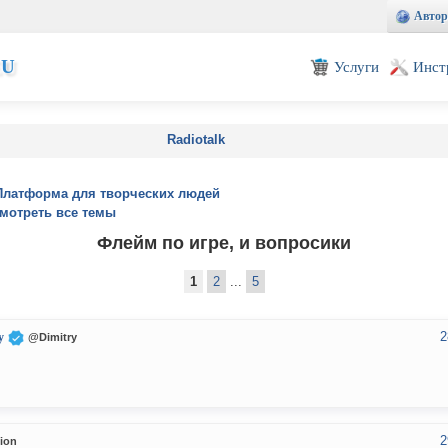
Автор
EU
Услуги
Инст
Radiotalk
Платформа для творческих людей
мотреть все темы
Флейм по игре, и вопросики
1
2
...
5
2
y
@Dimitry
2
ion