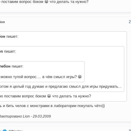
 поставим вопрос боком 😀 что делать та нужно?
2
ion
бон
пишет:
on
пишет:
лебон
пишет:
 можно тупой вопрос.... в чём смысл игры? 😁
 этом я целый год думаю и предлагаю смысл для игры придумать...
о поставим вопрос боком 😀 что делать та нужно?
ь и бить челов с монстрами в лаборатории покупать чёто))
актировано Lion -
29.03.2009