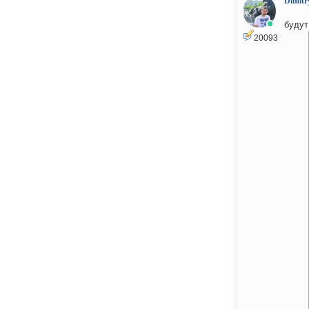
Dimitr
будут
20093