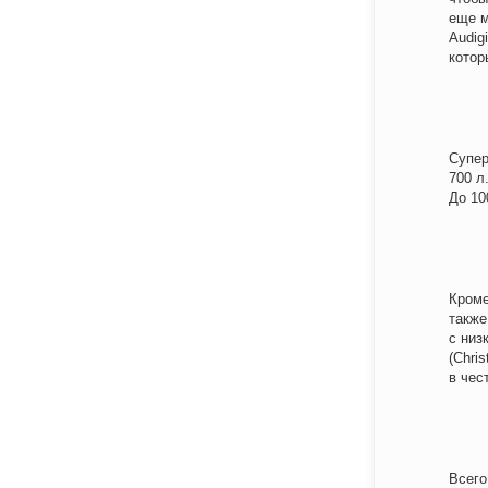
еще м
Audigi
котор
Супер
700 л.
До 10
Кроме
также
с низ
(Chris
в чес
Всего