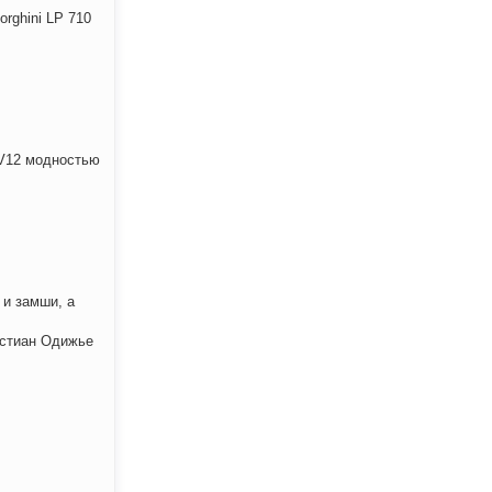
rghini LP 710
 V12 модностью
 и замши, а
истиан Одижье