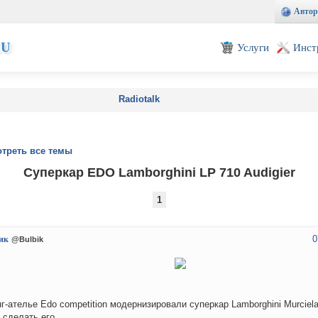
Автор
EU
Услуги
Инст
Radiotalk
треть все темы
Суперкар EDO Lamborghini LP 710 Audigier
1
0
ик
@Bulbik
г-ателье Edo competition модернизировали суперкар Lamborghini Murciela
 сделать его