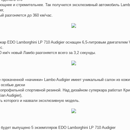
ощнее и стремительнее. Так получился эксклюзивный автомобиль Lambo
er,
ый разгоняется до 360 км/час.
кар EDO Lamborghini LP 710 Audigier оснащен 6,5-литровым двигателем
с.
0 км/ч новый Ламбо разгоняется всего за 3,2 секунды.
 прокаченной «начинки» Lambo Audigier имеет уникальный салон из кожи
 особые диски
копрофильной спортивной резиной. Над дизайном суперкара работал Кр
tian Audigier),
ть которого и назвали эксклюзивную модель.
 будет выпущено 5 экземпляров EDO Lamborghini LP 710 Audigier