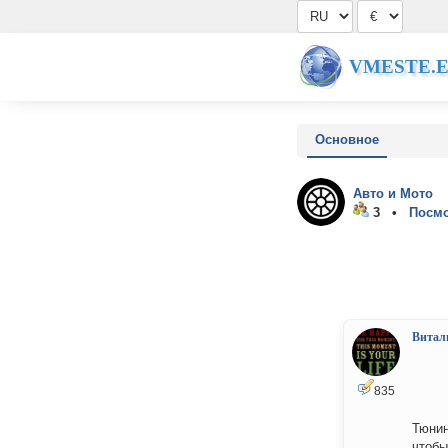
VMESTE.
Основное
Авто и Мото
3 •
Посмо
Витал
835
Тюнин
чтобы