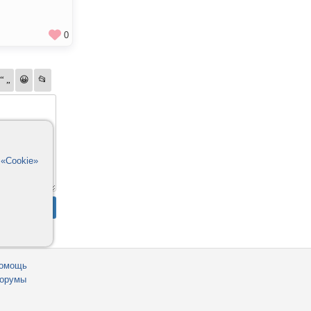
0
в
«Cookie»
омощь
орумы