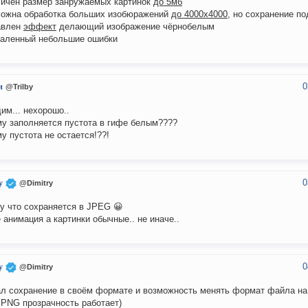
личен размер занружаемых картинок
до 5мб
можна обработка больших изобюражений
до 4000х4000
, но сохранение п
авлен
эффект
делающий изображение чёрнобелым
раленный небольшие ошибки
0
н
@Trilby
дим... нехорошо..
у заполняется пустота в гифе белым????
у пустота не остается!??!
0
y
@Dimitry
у что сохраняется в JPEG 😀
е анимация а картинки обычные.. не иначе..
0
y
@Dimitry
л сохранение в своём формате и возможность менять формат файла н
 PNG прозрачность работает)