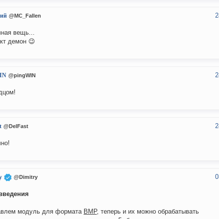
2
ий
@MC_Fallen
ная вещь...
кт демон 😉
2
IN
@pingWIN
дцом!
2
t
@DelFast
но!
0
y
@Dimitry
введения
авлем модуль для формата
BMP
, теперь и их можно обрабатывать