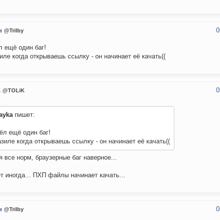
0
н
@Trilby
 ещё один баг!
иле когда открываешь ссылку - он начинает её качать((
0
K
@TOLiK
ayka
пишет:
ёл ещё один баг!
зиле когда открываешь ссылку - он начинает её качать((
я все норм, браузерные баг наверное...
т иногда... ПХП файлы начинает качать...
0
н
@Trilby