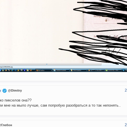
2
y
@Dimitry
ко пикселов она??
и мне на мыло лучше, сам попробую разобраться а то так непонять..
2
@Глебон