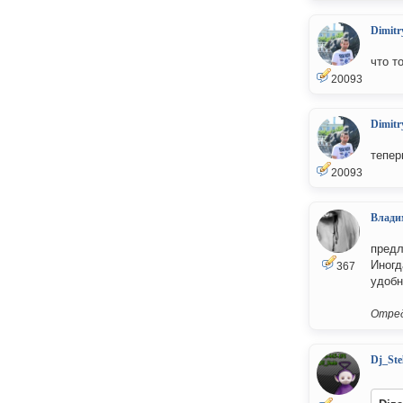
Dimitr
что т
20093
Dimitr
тепер
20093
Влади
предл
Иногд
367
удобн
Отред
Dj_Ste