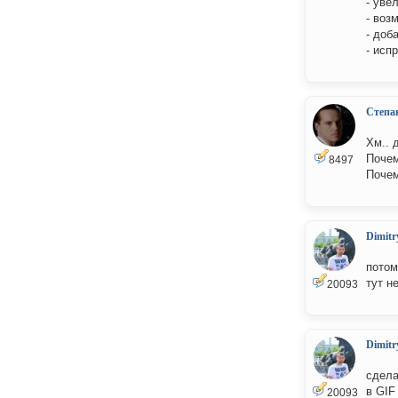
- уве
- воз
- доб
- исп
Степа
Хм.. 
Почем
8497
Почем
Dimitr
потом
тут н
20093
Dimitr
сдела
в GIF
20093