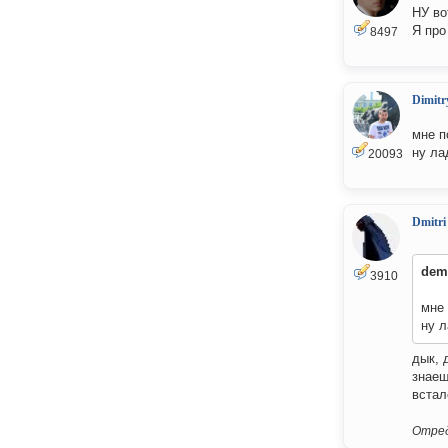
НУ во
Я про
8497
Dimitr
мне п
ну ла
20093
Dmitri
dem
3910
мне 
ну л
дык, 
знаеш
встал
Отред