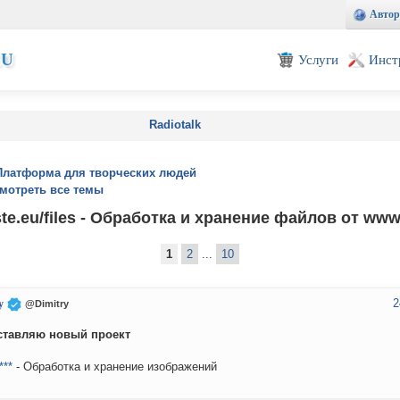
Автор
EU
Услуги
Инст
Radiotalk
Платформа для творческих людей
мотреть все темы
e.eu/files - Обработка и хранение файлов от www
1
2
...
10
2
y
@Dimitry
ставляю новый проект
***
- Обработка и хранение изображений