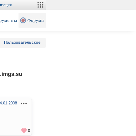
изация
рументы
Форумы
Пользовательское
.imgs.su
4.01.2008
0