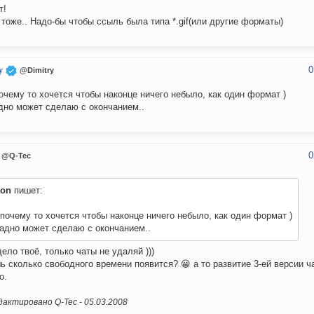
т!
 тоже.. Надо-бы чтобы ссыль была типа *.gif(или другие форматы)
0
y
@Dimitry
очему то хочется чтобы наконце ничего небыло, как один формат )
дно может сделаю с окончанием..
0
@Q-Tec
on
пишет:
почему то хочется чтобы наконце ничего небыло, как один формат )
адно может сделаю с окончанием..
дело твоё, только чаты не удаляй )))
ь сколько свободного времени появится? 😀 а то развитие 3-ей версии ч
о.
актировано Q-Tec -
05.03.2008