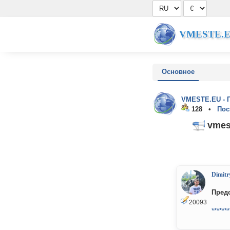
VMESTE.
Основное
VMESTE.EU - 
128 •
Пос
vmest
Dimitr
Пред
20093
*******