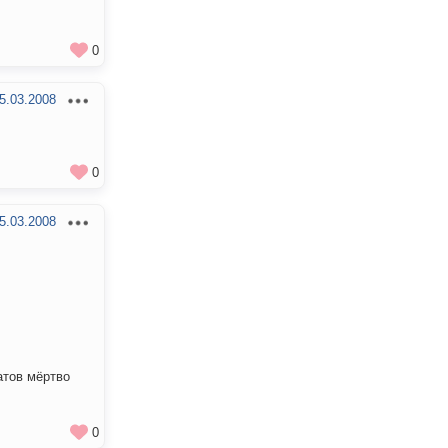
0
5.03.2008
0
5.03.2008
атов мёртво
0