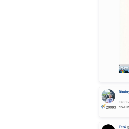
Dimitr
сколь
пришл
20093
Глеб