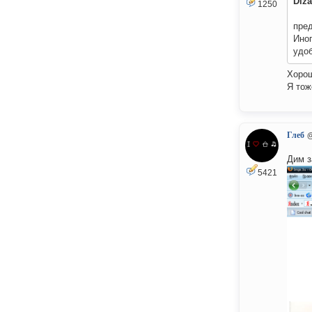
Diza
1250
пред
Иног
удоб
Хорош
Я тоже
Глеб
Дим з
5421