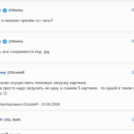
0
y
@Dimitry
о я непонял причём тут чаты?
0
y
@Dimitry
ь все сохраняются под .jpg
1
мир
@DizasteR
агаю осуществить пачковую загрузку картинок..
а просто надо загрузить не одну а скажем 5 картинок.. по одной в таком
о 🙁
актировано DizasteR -
10.06.2008
1
lS
@Dj_StelS