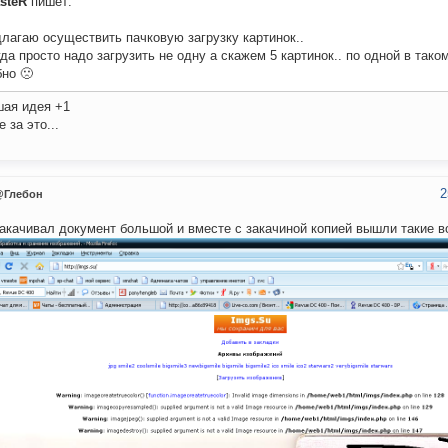
steR
пишет:
лагаю осуществить пачковую загрузку картинок..
да просто надо загрузить не одну а скажем 5 картинок.. по одной в тако
но 🙁
ая идея +1
 за это...
2
@Глебон
акачивал документ большой и вместе с закачиной копией вышли такие в