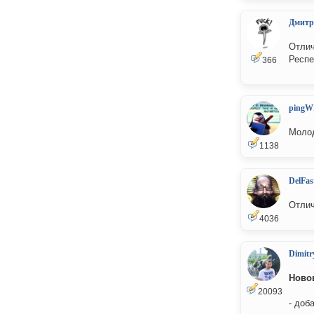
Дмитр
Отлич
Респе
366
pingW
Моло
1138
DelFas
Отлич
4036
Dimitr
Ново
20093
- доб