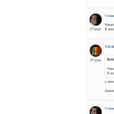
Степа
Нашёл
В маз
8497
TOLi
Bolt
4294
Наш
В ма
у мен
бывае
Степа