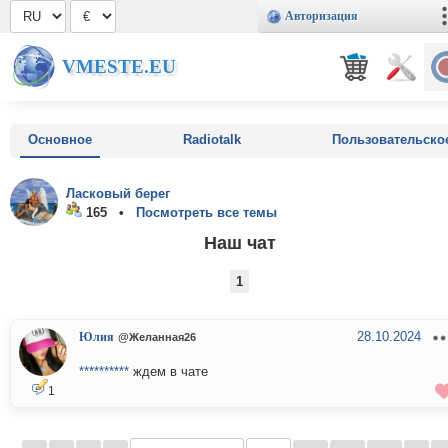
Авторизация
VMESTE.EU
Основное
Radiotalk
Пользовательско
Ласковый берег
165 •
Посмотреть все темы
Наш чат
1
28.10.2024
Юлия
@Желанная26
**********
ждем в чате
1