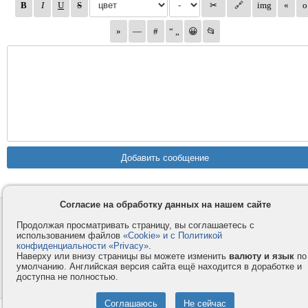
Согласие на обработку данных на нашем сайте
Контакты
Privacy и Cookie
Продолжая просматривать страницу, вы соглашаетесь с
Компания
Правила и условия
использованием файлов
«Cookie» и с Политикой
конфиденциальности «Privacy»
.
Услуги
Помощь
Наверху или внизу страницы вы можете изменить
валюту и язык
по
Как оплатить
Форумы
умолчанию. Английская версия сайта ещё находится в доработке и
доступна не полностью.
© 2008-2026
VMESTE.EU
- Все права защищены.