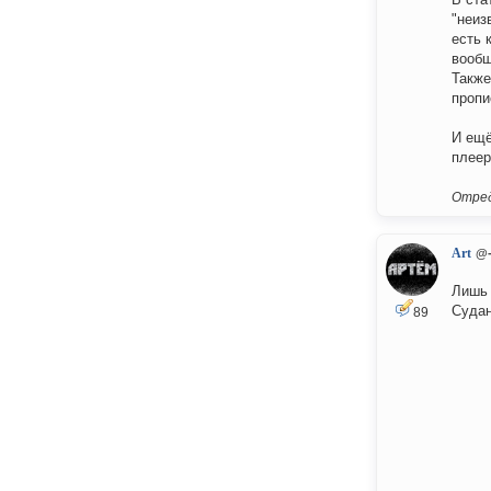
"неиз
есть 
вообщ
Также
пропи
И ещё
плеер
Отред
Art
@-
Лишь 
Судан
89