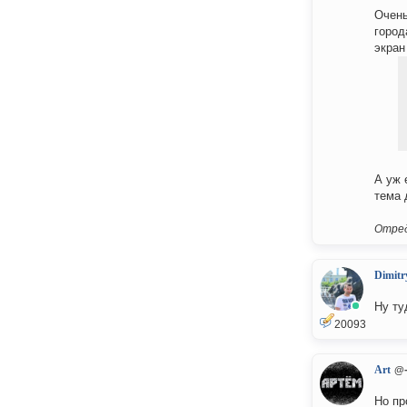
Очень
город
экран
А уж 
тема 
Отред
Dimitr
Ну ту
20093
Art
@-
Но пр