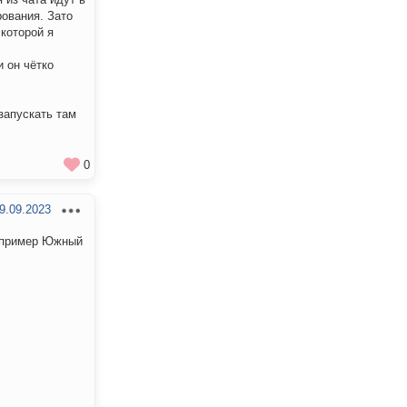
рования. Зато
 которой я
и он чётко
запускать там
0
9.09.2023
например Южный