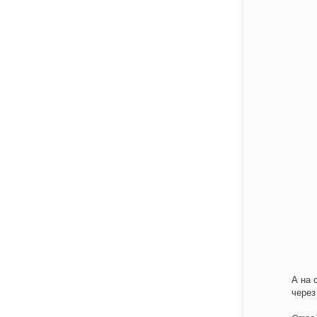
А на 
через