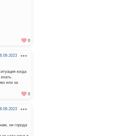
0
8.09.2023
ситуация когда
 ехать.
во или за
0
8.09.2023
нам, ни города
 из чата идут в