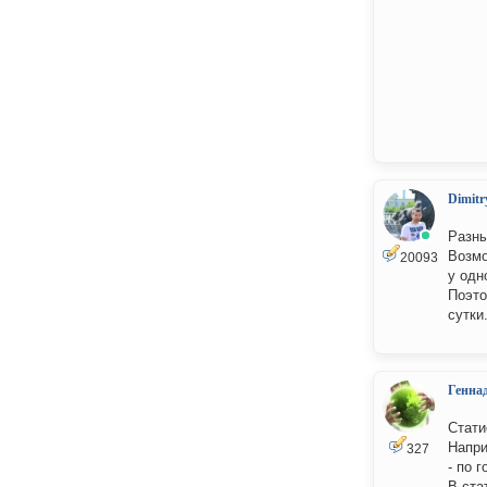
Dimitr
Разны
Возмо
20093
у одн
Поэто
сутки
Генна
Стати
Напри
327
- по 
В ста