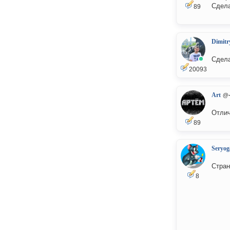
Сдела
89
Dimitr
Сдела
20093
Art
@-
Отлич
89
Seryog
Стран
8