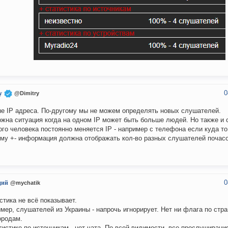
0
y
@Dimitry
е IP адреса. По-другому мы не можем определять новых слушателей.
жна ситуация когда на одном IP может быть больше людей. Но также и 
ого человека постоянно меняется IP - например с телефона если куда то
му +- информация должна отображать кол-во разных слушателей почасо
.
0
дий
@mychatik
стика не всё показывает.
мер, слушателей из Украины - напрочь игнорирует. Нет ни флага по стра
городам.
тистике по источникам - нет чата. По всей видимости, все прослушивания