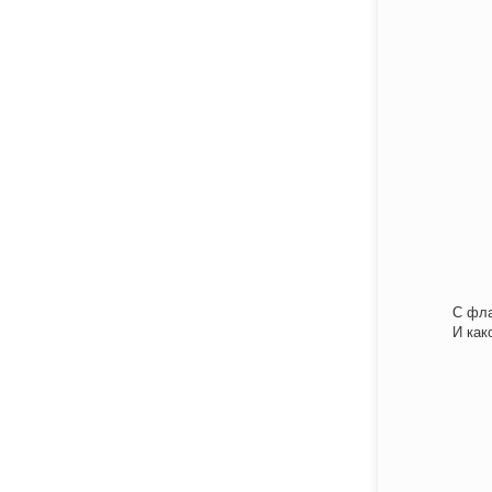
С фла
И как