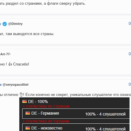
ть раздел со странами, а флаги сверху убрать.
0
y
@Dimitry
л, там выводятся все страны.
0
Art-77-
но ! 👍 Спасибо!
0
a
@seryogausilitel
ы отлично 👌! Если конечно не секрет, уникальные слушатели что означ