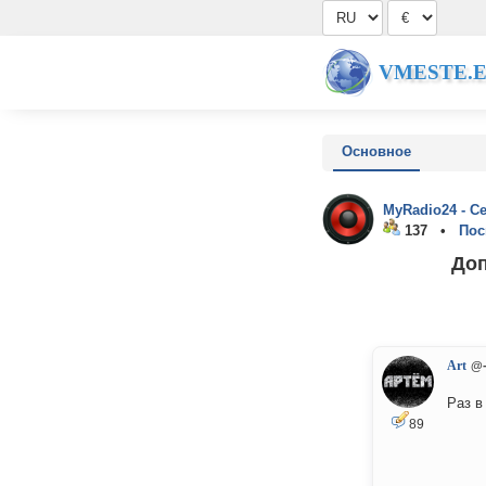
VMESTE.
Основное
MyRadio24 - С
137 •
Пос
Доп
Art
@-
Раз в
89