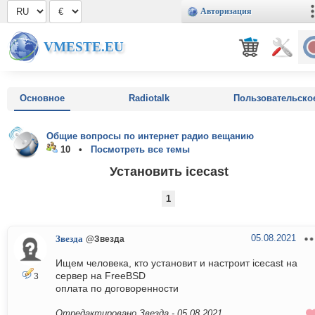
Авторизация
VMESTE.EU
Основное
Radiotalk
Пользовательско
Общие вопросы по интернет радио вещанию
10 •
Посмотреть все темы
Установить icecast
1
05.08.2021
Звезда
@Звезда
Ищем человека, кто установит и настроит icecast на
сервер на FreeBSD
3
оплата по договоренности
Отредактировано Звезда -
05.08.2021