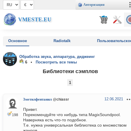
Авторизация
VMESTE.EU
Основное
Radiotalk
Пользовательско
Обработка звука, аппаратура, диджеинг
6 •
Посмотреть все темы
Библиотеки сэмплов
1
12.06.2021
3метилфентанил
@chiassr
Привет.
Порекомендуйте что нибудь типа MagixSoundpool.
198
Наверняка есть что-то подобное.
Т.е. нужна универсальная библиотека со множеством
жанров.