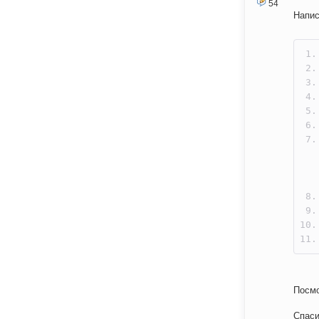
54
Напис
Посмо
Спаси