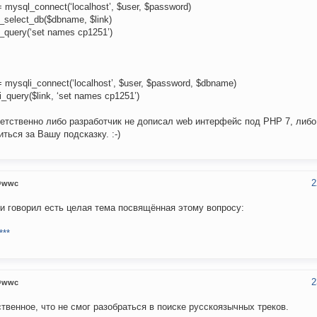
= mysql_connect(‘localhost’, $user, $password)
_select_db($dbname, $link)
_query(‘set names cp1251’)
= mysqli_connect(‘localhost’, $user, $password, $dbname)
_query($link, ‘set names cp1251’)
етственно либо разработчик не дописал web интерфейс под PHP 7, либо 
иться за Вашу подсказку. :-)
2
wwc
 и говорил есть целая тема посвящённая этому вопросу:
***
2
wwc
твенное, что не смог разобраться в поиске русскоязычных треков.