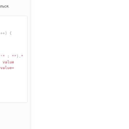
аться.
l
++)
{
r'"
:
""
).
"
' value
.value=