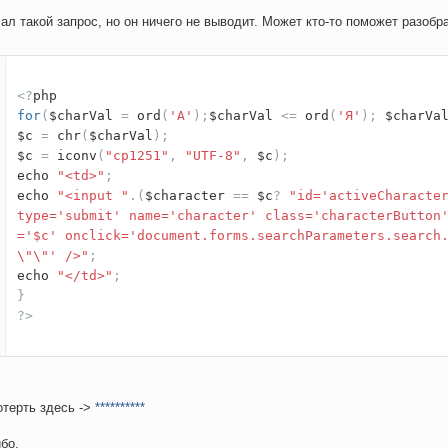
ал такой запрос, но он ничего не выводит. Может кто-то поможет разобр
<?
php
for
(
$charVal
=
ord
(
'А'
);
$charVal
<=
ord
(
'Я'
);
$charVa
$c
=
chr
(
$charVal
);
$c
=
iconv
(
"cp1251"
,
"UTF-8"
,
$c
);
echo
"<td>"
;
echo
"<input "
.(
$character
==
$c
?
"id='activeCharacte
type='submit' name='character' class='characterButton
='$c' onclick='document.forms.searchParameters.search
\"\"' />"
;
echo
"</td>"
;
}
?>
терть здесь ->
**********
бо.