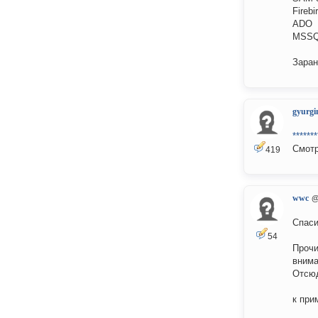
Firebi
ADO
MSS
Заран
gyurgi
*******
Смотр
419
wwc
@
Спаси
54
Прочи
внима
Отсюд
к при