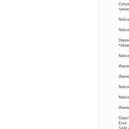
Ситуа
трека
Notice
Notice
Deprec
*\libr
Notice
Warnin
Warnin
Notice
Notic
Warnin
Oops!
Error:
SAM c