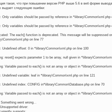
ция такая, что при повышении версии PHP выше 5.6 в веб форме вывод
х выдает следующие ошибки:
: Only variables should be passed by reference in *\library\Common\xml.php 
: Only variables should be passed by reference in *\library\Common\xml.php 
ated: The each() function is deprecated. This message will be suppressed on 
ary\Common\xml.php on line 77
: Undefined offset: 0 in *\library\Common\xml.php on line 100
g: reset() expects parameter 1 to be array, null given in *\library\Common\xm
g: Variable passed to each() is not an array or object in *\library\Common\xm
: Undefined variable: leaf in *\library\Common\xml.php on line 121
e: Undefined index: CONFIG in*\library\Common\Database.php on line 70
g: Variable passed to each() is not an array or object in *\library\Common\xm
 Something went wrong...
 Unsupported driver:
urrently supports: