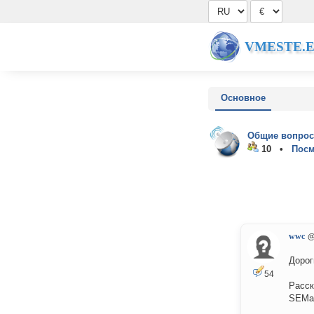
VMESTE.
Основное
Общие вопрос
10 •
Посм
wwc
@
Дорог
54
Расск
SEMа 