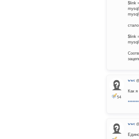
$link 
mysql
mysql
стало
$link 
mysqli
Соотв
зацеп
wwc
@
Как я
54
*******
wwc
@
Единс