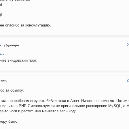
rd
QL
ее спасибо за консультацию.
2
n_
@gyurgin_
***
ите виндовский порт.
2
wwc
бо за ссылку.
тал, попробовал вгрузить библиотеки в Апач. Ничего не помогло. Потом
ние, что в PHP 7 используется не оригинальное расширение MySQL, а 
а-то ноги и растут, ибо меняется весь код:
меру было