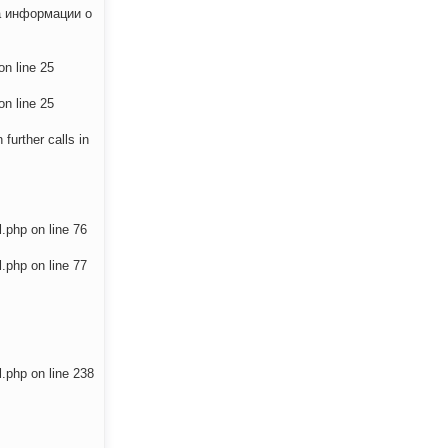
а информации о
on line 25
on line 25
further calls in
l.php on line 76
l.php on line 77
l.php on line 238