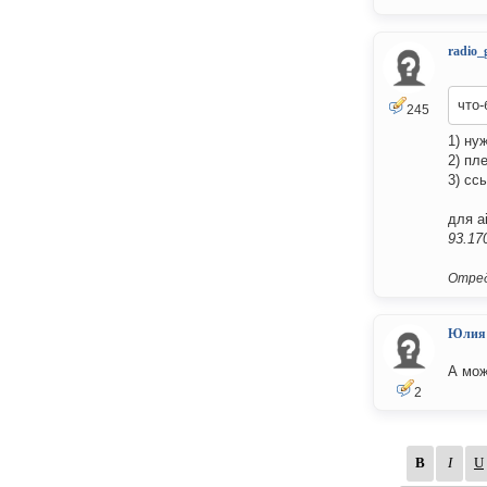
radio_
что-
245
1) ну
2) пл
3) сс
для a
93.17
Отред
Юлия
А мож
2