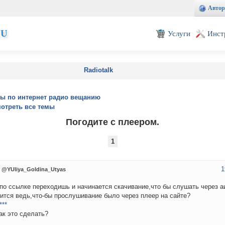
Автор
EU
Услуги
Инст
Radiotalk
ы по интернет радио вещанию
отреть все темы
Погодите с плеером.
1
1
@YUliya_Goldina_Utyas
по ссылке переходишь и начинается скачивание,что бы слушать через а
ится ведь,что-бы прослушивание было через плеер на сайте?
***
ак это сделать?