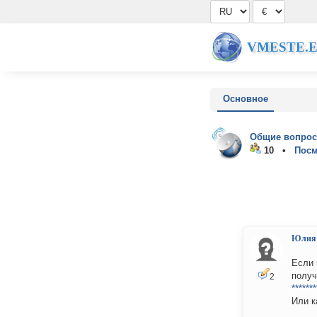
VMESTE.
Основное
Общие вопрос
10 •
Посм
Юлия
Если 
получ
2
*******
Или к