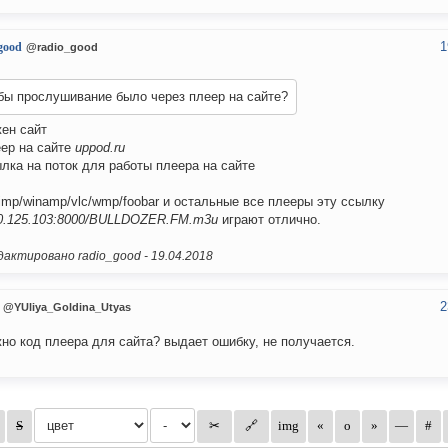
1
good
@radio_good
бы прослушивание было через плеер на сайте?
жен сайт
еер на сайте
uppod.ru
ылка на поток для работы плеера на сайте
imp/winamp/vlc/wmp/foobar и остальные все плееры эту ссылку
0.125.103:8000/BULLDOZER.FM.m3u
играют отлично.
актировано radio_good -
19.04.2018
2
@YUliya_Goldina_Utyas
но код плеера для сайта? выдает ошибку, не получается.