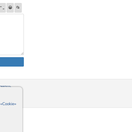
омощь
орумы
в
«Cookie»