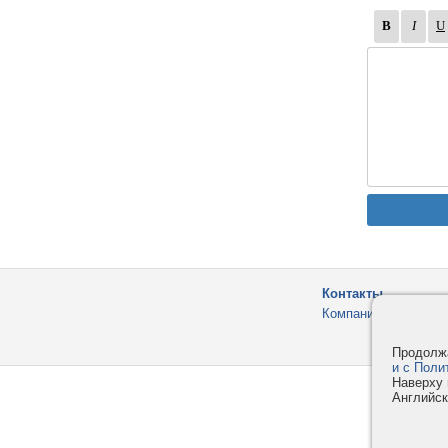
Контакты
Компания
Продолжа
и с Поли
Наверху 
Английск