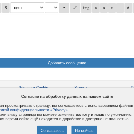
Privacy и Cookie
Услуги
П
Правила и условия
Как оплатить
Ф
Согласие на обработку данных на нашем сайте
© 2008-2026
VMESTE.EU
- Все права защищены.
я просматривать страницу, вы соглашаетесь с использованием файло
тикой конфиденциальности «Privacy»
.
или внизу страницы вы можете изменить
валюту и язык
по умолчанию.
ая версия сайта ещё находится в доработке и доступна не полностью.