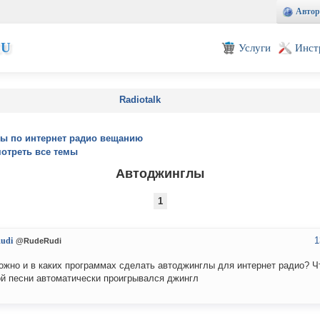
Автор
EU
Услуги
Инст
Radiotalk
ы по интернет радио вещанию
отреть все темы
Автоджинглы
1
1
udi
@RudeRudi
ожно и в каких программах сделать автоджинглы для интернет радио? Ч
й песни автоматически проигрывался джингл