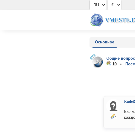
VMESTE.
Основное
Общие вопрос
10 •
Посм
RudeR
Как м
каждо
1