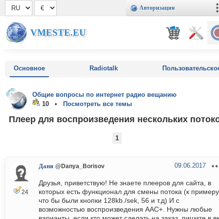
Авторизация
VMESTE.EU
Основное
Radiotalk
Пользовательско
Общие вопросы по интернет радио вещанию
10 •
Посмотреть все темы
Плеер для воспроизведения нескольких поток
1
09.06.2017
Даня
@Danya_Borisov
Друзья, приветствую! Не знаете плееров для сайта, в
которых есть функционал для смены потока (к примеру
24
что бы были кнопки 128kb./sek, 56 и т.д) И с
возможностью воспроизведения AAC+. Нужны любые
варианты, если кто может сделать на заказ, пишите в вк