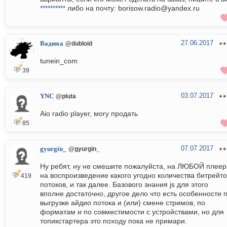
**********
либо на почту: borisow.radio@yandex.ru
27.06.2017
Вадюха
@dubloid
tunein_com
39
03.07.2017
YNC
@pluta
Aio radio player, могу продать
85
07.07.2017
gyurgin_
@gyurgin_
Ну ребят, ну не смешите пожалуйста, на ЛЮБОЙ плеер
на воспроизведение какого угодно количества битрейто
419
потоков, и так далее. Базового знания js для этого
вполне достаточно, другое дело что есть особенности 
выгрузке айдио потока и (или) смене стримов, по
форматам и по совместимости с устройствами, но для
топикстартера это походу пока не примари.