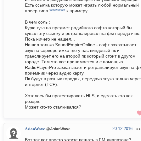
Есть ссылка которую может играть любой нормальный
плеер типа
**********
к примеру.
В чем соль :
Курю гугл на предмет радийного софта который бы
кушал эту ссылку и ретранслировал на фм передатчик.
Пока ничего не нашел...
Нашел только SoundEmpireOnline - софт захватывает
звук на сервере имхо где у нас виндовый пк и
транслирует его на второй пк который стоит в другом
городе. Там это все принимается и с помощью
RadioPlayerPro захватывает и ретранслирует звук на ф
приемник через аудио карту.
Пк будут в разных городах, передача звука только чере
интернет (TCP).
Хотелось бы протестировать HLS, и сделать его как
резерв.
Может кто-то сталкивался?
20.12.2016
AsianWave
@AsianWave
Вот так вот просто хотите вещать в FM диапазоне?