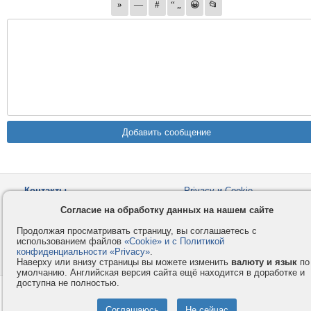
Контакты
Privacy и Cookie
Компания
Правила и условия
Согласие на обработку данных на нашем сайте
Услуги
Помощь
Продолжая просматривать страницу, вы соглашаетесь с
Как оплатить
Форумы
использованием файлов
«Cookie» и с Политикой
конфиденциальности «Privacy»
.
© 2008-2026
VMESTE.EU
- Все права защищены.
Наверху или внизу страницы вы можете изменить
валюту и язык
по
умолчанию. Английская версия сайта ещё находится в доработке и
доступна не полностью.