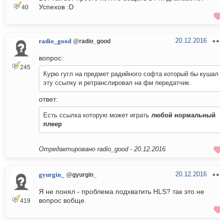
Успехов :D
40
20.12.2016
radio_good
@radio_good
вопрос:
245
Курю гугл на предмет радийного софта который бы кушал
эту ссылку и ретранслировал на фм передатчик.
ответ:
Есть ссылка которую может играть
любой нормальный
плеер
Отредактировано radio_good -
20.12.2016
20.12.2016
gyurgin_
@gyurgin_
Я не понял - проблема подхватить HLS? так это не
вопрос вобще.
419