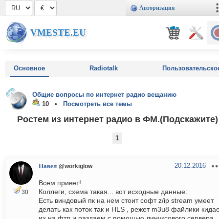
Авторизация
VMESTE.EU
Основное
Radiotalk
Пользовательско
Общие вопросы по интернет радио вещанию
10 •
Посмотреть все темы
Ростем из интернет радио в ФМ.(Подскажите)
1
20.12.2016
Павел
@workiglow
Всем привет!
Коллеги, схема такая... вот исходные данные:
30
Есть виндовый пк на нем стоит софт z/ip stream умеет
делать как поток так и HLS , режет m3u8 файлики кида
их на фтп и раздаем с помощью линуксового сервера.