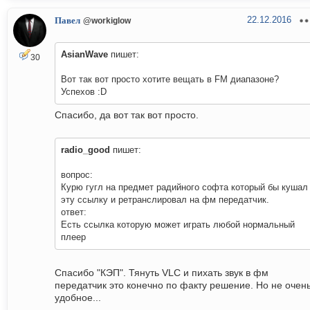
22.12.2016
Павел
@workiglow
AsianWave
пишет:
30
Вот так вот просто хотите вещать в FM диапазоне?
Успехов :D
Спасибо, да вот так вот просто.
radio_good
пишет:
вопрос:
Курю гугл на предмет радийного софта который бы кушал
эту ссылку и ретранслировал на фм передатчик.
ответ:
Есть ссылка которую может играть любой нормальный
плеер
Спасибо "КЭП". Тянуть VLC и пихать звук в фм
передатчик это конечно по факту решение. Но не очен
удобное...