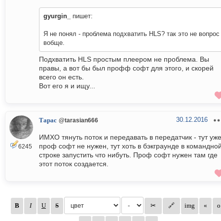
gyurgin_
пишет:
Я не понял - проблема подхватить HLS? так это не вопрос
вобще.
Подхватить HLS простым плеером не проблема. Вы
правы, а вот бы был профф софт для этого, и скорей
всего он есть.
Вот его я и ищу...
30.12.2016
Тарас
@tarasian666
ИМХО тянуть поток и передавать в передатчик - тут уж
проф софт не нужен, тут хоть в бэкграунде в командно
6245
строке запустить что нибуть. Проф софт нужен там где
этот поток создается.