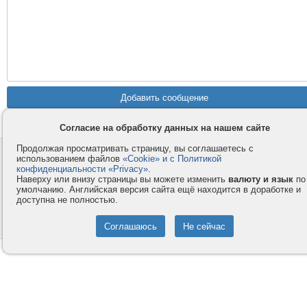
Согласие на обработку данных на нашем сайте
Продолжая просматривать страницу, вы соглашаетесь с
Контакты
Privacy и Cookie
использованием файлов
«Cookie» и с Политикой
конфиденциальности «Privacy»
.
Компания
Правила и условия
Наверху или внизу страницы вы можете изменить
валюту и язык
по
умолчанию. Английская версия сайта ещё находится в доработке и
Услуги
Помощь
доступна не полностью.
Как оплатить
Форумы
© 2008-2026
VMESTE.EU
- Все права защищены.