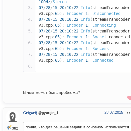
100Hz
/
Stereo
07
/
28
/
15
20
:
10
:
22
Info
(
streamTranscoder
v3
.
cpp
:
65
):
Encoder
1
:
Disconnected
07
/
28
/
15
20
:
10
:
22
Info
(
streamTranscoder
v3
.
cpp
:
65
):
Encoder
1
:
Connecting
07
/
28
/
15
20
:
10
:
22
Info
(
streamTranscoder
v3
.
cpp
:
65
):
Encoder
1
:
Socket
connected
07
/
28
/
15
20
:
10
:
22
Info
(
streamTranscoder
v3
.
cpp
:
65
):
Encoder
1
:
Success
07
/
28
/
15
20
:
10
:
22
Info
(
streamTranscoder
v3
.
cpp
:
65
):
Encoder
1
:
Connected
В чем может быть проблема?
28.07.2015
Grigorij
@gyurgin_1
понял, что для решения задачи в основном используется
382