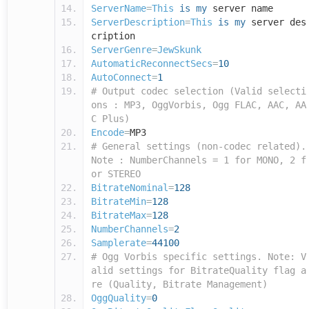
ServerName
=
This
is
my
server name
ServerDescription
=
This
is
my
server des
cription
ServerGenre
=
JewSkunk
AutomaticReconnectSecs
=
10
AutoConnect
=
1
# Output codec selection (Valid selecti
ons : MP3, OggVorbis, Ogg FLAC, AAC, AA
C Plus)
Encode
=
MP3
# General settings (non-codec related).
Note : NumberChannels = 1 for MONO, 2 f
or STEREO
BitrateNominal
=
128
BitrateMin
=
128
BitrateMax
=
128
NumberChannels
=
2
Samplerate
=
44100
# Ogg Vorbis specific settings. Note: V
alid settings for BitrateQuality flag a
re (Quality, Bitrate Management)
OggQuality
=
0