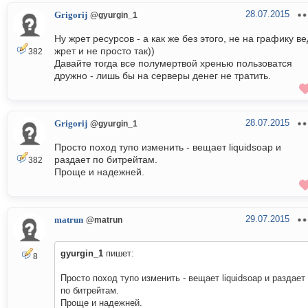
28.07.2015
Grigorij
@gyurgin_1
Ну жрет ресурсов - а как же без этого, не на графику ве
жрет и не просто так))
382
Давайте тогда все полумертвой хренью пользоватся
дружно - лишь бы на серверы денег не тратить.
28.07.2015
Grigorij
@gyurgin_1
Просто поход тупо изменить - вещает liquidsoap и
раздает по битрейтам.
382
Проще и надежней.
29.07.2015
matrun
@matrun
gyurgin_1
пишет:
8
Просто поход тупо изменить - вещает liquidsoap и раздает
по битрейтам.
Проще и надежней.