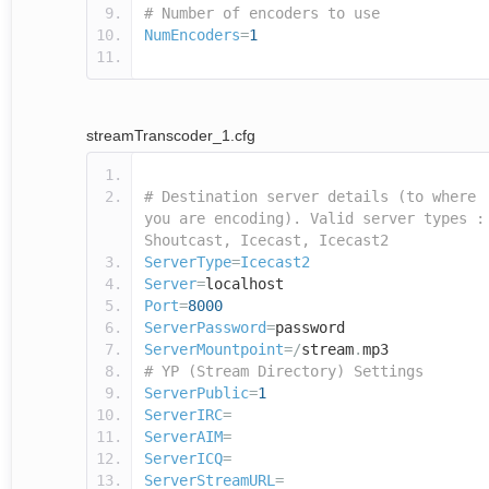
# Number of encoders to use
NumEncoders
=
1
streamTranscoder_1.cfg
# Destination server details (to where
you are encoding). Valid server types :
Shoutcast, Icecast, Icecast2
ServerType
=
Icecast2
Server
=
localhost
Port
=
8000
ServerPassword
=
password
ServerMountpoint
=/
stream
.
mp3
# YP (Stream Directory) Settings
ServerPublic
=
1
ServerIRC
=
ServerAIM
=
ServerICQ
=
ServerStreamURL
=