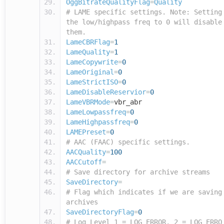
OggBitrateQualityFlag
=
Quality
# LAME specific settings. Note: Setting
the low/highpass freq to 0 will disable
them.
LameCBRFlag
=
1
LameQuality
=
1
LameCopywrite
=
0
LameOriginal
=
0
LameStrictISO
=
0
LameDisableReservior
=
0
LameVBRMode
=
vbr_abr
LameLowpassfreq
=
0
LameHighpassfreq
=
0
LAMEPreset
=
0
# AAC (FAAC) specific settings.
AACQuality
=
100
AACCutoff
=
# Save directory for archive streams
SaveDirectory
=
# Flag which indicates if we are saving
archives
SaveDirectoryFlag
=
0
# Log Level 1 = LOG_ERROR, 2 = LOG_ERRO