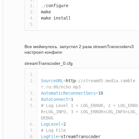
./
configure
make
make install
Все мейкнулось. запустил 2 раза streamTranscoderv3
настроил конфиги:
streamTranscoder_0.cfg
SourceURL
=
http
:
//stream05.media.ramble
r.ru:80/echo.mp3
AutomaticReconnectSecs
=
10
AutoConnect
=
1
# Log Level 1 = LOG_ERROR, 2 = LOG_ERRO
R+LOG_INFO, 3 = LOG_ERROR+LOG_INFO+LOG_
DEBUG
LogLevel
=
2
# Log File
LogFile
=
streamTranscoder