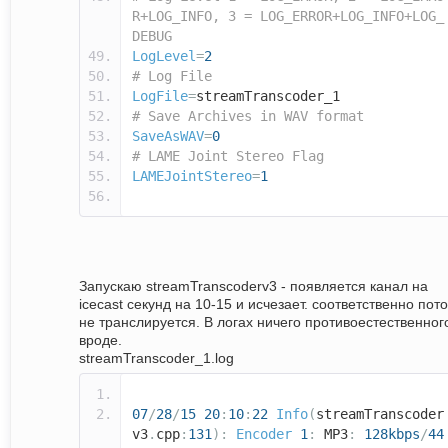
R+LOG_INFO, 3 = LOG_ERROR+LOG_INFO+LOG_
DEBUG
LogLevel
=
2
# Log File
LogFile
=
streamTranscoder_1
# Save Archives in WAV format
SaveAsWAV
=
0
# LAME Joint Stereo Flag
LAMEJointStereo
=
1
Запускаю streamTranscoderv3 - появляется канал на
icecast секунд на 10-15 и исчезает. соответственно пото
не транслируется. В логах ничего противоестественног
вроде.
streamTranscoder_1.log
07
/
28
/
15
20
:
10
:
22
Info
(
streamTranscoder
v3
.
cpp
:
131
):
Encoder
1
:
MP3
:
128kbps
/
44