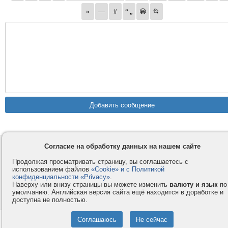
Согласие на обработку данных на нашем сайте
Контакты
Privacy и Cookie
Компания
Правила и условия
Продолжая просматривать страницу, вы соглашаетесь с
использованием файлов
«Cookie» и с Политикой
Услуги
Помощь
конфиденциальности «Privacy»
.
Как оплатить
Форумы
Наверху или внизу страницы вы можете изменить
валюту и язык
по
умолчанию. Английская версия сайта ещё находится в доработке и
© 2008-2026
VMESTE.EU
- Все права защищены.
доступна не полностью.