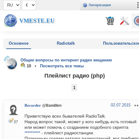
Авторизация
VMESTE.EU
Основное
Radiotalk
Пользовательско
Общие вопросы по интернет радио вещанию
10 •
Посмотреть все темы
Плейлист радио (php)
1
02.07.2015
Recorder
@Bandilen
Приветствую всех бывателей RadioTalk.
Народ вопрос такой, может у кого нибудь есть готовый
37
или может помочь с созданием подобного скрипта
**********
- плейлист радиостанции.
Потихоньку создаю каталог радиостанций, вот требуетс