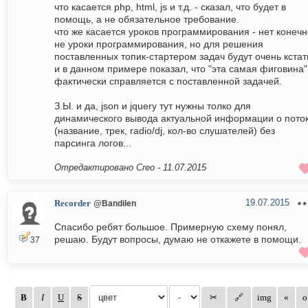
что касается php, html, js и т.д. - сказал, что будет в
помощь, а не обязательное требование.
что же касается уроков программирования - нет конечн
не уроки программирования, но для решения
поставленных топик-стартером задач будут очень кстат
и в данном примере показал, что "эта самая фиговина"
фактически справляется с поставленной задачей.
З.Ы. и да, json и jquery тут нужны толко для
динамического вывода актуальной информации о пото
(название, трек, radio/dj, кол-во слушателей) без
парсинга логов...
Отредактировано Creo -
11.07.2015
19.07.2015
Recorder
@Bandilen
Спасибо ребят большое. Примерную схему понял,
решаю. Будут вопросы, думаю не откажете в помощи.
37