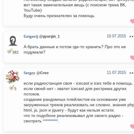
вот такая замечательная вещь (с поиском трека ВК,
YouTube)
Буду очень признателен за помощь
10.07.2015
Grigorij
@gyurgin_1
А брать данные и потом где-то хранить? Про это не
подумали?
382
11.07.2015
Sergey
@Creo
если радиостанция своя - icecast и ices тебе в помощь.
если своей нет - хватит icecast для рестрима других
5
потоков.
создание рандомных плейлистов на основании уже
загруженных треков реализовать не сложно. знания php
html, js, json и jquery - будут как нельзя кстати.
что то подобное реализовывал для своего радио -
смотреть
**********
.