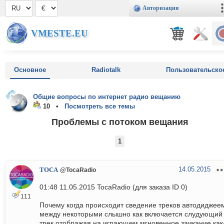
Авторизация
VMESTE.EU
Основное
Radiotalk
Пользовательско
Общие вопросы по интернет радио вещанию
10 •
Посмотреть все темы
Проблемы с потоком вещания
1
14.05.2015
TOCA
@TocaRadio
01:48 11.05.2015 TocaRadio (для заказа ID 0)
111
Почему когда происходит сведение треков автодиджее
между некоторыми слышно как включается слудующий
трек отображая на играющем мгновенное заикание как