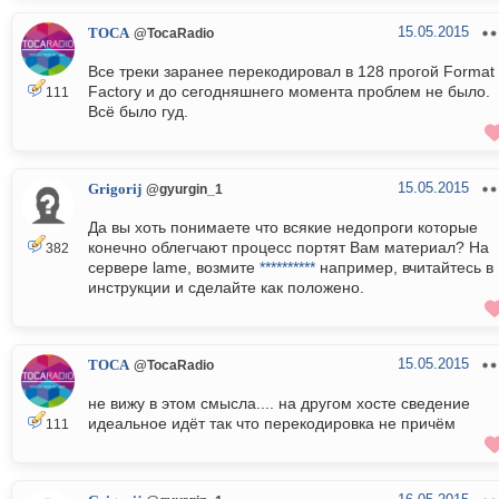
15.05.2015
TOCA
@TocaRadio
Все треки заранее перекодировал в 128 прогой Format
Factory и до сегодняшнего момента проблем не было.
111
Всё было гуд.
15.05.2015
Grigorij
@gyurgin_1
Да вы хоть понимаете что всякие недопроги которые
конечно облегчают процесс портят Вам материал? На
382
сервере lame, возмите
**********
например, вчитайтесь в
инструкции и сделайте как положено.
15.05.2015
TOCA
@TocaRadio
не вижу в этом смысла.... на другом хосте сведение
идеальное идёт так что перекодировка не причём
111