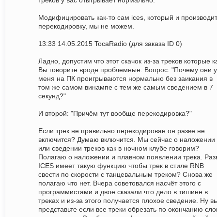
треков у вас отыгрывает нормально.
Модифицировать как-то сам ices, который и производи
перекодировку, мы не можем.
13:33 14.05.2015 TocaRadio (для заказа ID 0)
Ладно, допустим что этот скачок из-за треков которые к
Вы говорите вроде проблемные. Вопрос: "Почему они у
меня на ПК проигрываются нормально без заикания в
том же самом винампе с тем же самым сведением в 7
секунд?"
И второй: "Причём тут вообще перекодировка?"
Если трек не правильно перекодирован он разве не
включится? Думаю включится. Мы сейчас о наложении
или сведении треков как в ночном клубе говорим?
Полагаю о наложении и плавном появлении трека. Раз
ICES имеет такую функцию чтобы трек в стиле RNB
свести по скорости с танцевальным треком? Снова же
полагаю что нет. Вчера советовался насчёт этого с
программистами и двое сказали что дело в тишине в
треках и из-за этого получается плохое сведение. Ну в
представьте если все треки обрезать по окончанию сло