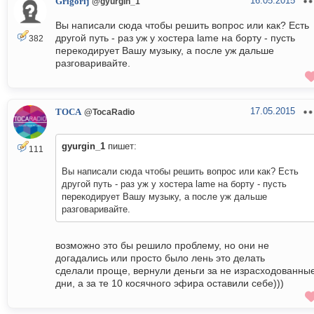
16.05.2015
Grigorij
@gyurgin_1
Вы написали сюда чтобы решить вопрос или как? Есть
другой путь - раз уж у хостера lame на борту - пусть
382
перекодирует Вашу музыку, а после уж дальше
разговаривайте.
17.05.2015
TOCA
@TocaRadio
gyurgin_1
пишет:
111
Вы написали сюда чтобы решить вопрос или как? Есть
другой путь - раз уж у хостера lame на борту - пусть
перекодирует Вашу музыку, а после уж дальше
разговаривайте.
возможно это бы решило проблему, но они не
догадались или просто было лень это делать
сделали проще, вернули деньги за не израсходованны
дни, а за те 10 косячного эфира оставили себе)))