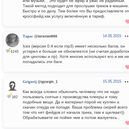
или музыки... Это будет не эфир а ужас не радийный.
Такой метод подходит для прослушки треков в машине.
Быстро и по делу. Тем более что Вы предоставляете эт
кроссфейд как услугу включённую в тариф.
14.05.2015
Тарас
@tarasian666
Ices (версия 0.4 если mp3) имеет несколько багов, он
устарел и больше не обновляется (не считая доработо
6245
для центовы и пр). Хотя многие используют его и им не
попадались эти баги.
15.05.2015
Grigorij
@gyurgin_1
Как всегда сложно обьяснить человеку что не надо
пользовать снятые с производства плееры и тому
382
подобные вещи. Да и материал порой не куплен а
скачан откуда не попадя. Ваша проблема скорей всего 
том что нет фейдов от начала трека, там и щелкает))
Обрабатываете не пойми чем а потом жалуетесь...