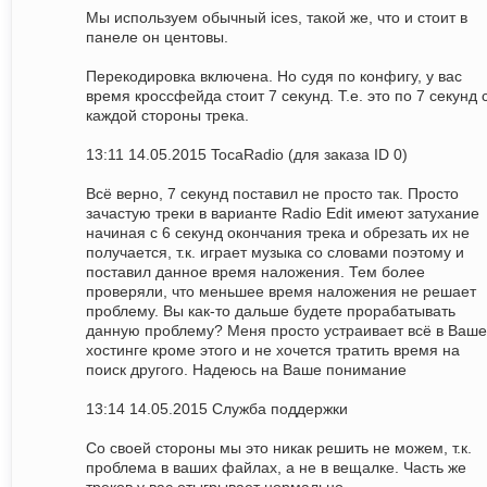
Мы используем обычный ices, такой же, что и стоит в
панеле он центовы.
Перекодировка включена. Но судя по конфигу, у вас
время кроссфейда стоит 7 секунд. Т.е. это по 7 секунд 
каждой стороны трека.
13:11 14.05.2015 TocaRadio (для заказа ID 0)
Всё верно, 7 секунд поставил не просто так. Просто
зачастую треки в варианте Radio Edit имеют затухание
начиная с 6 секунд окончания трека и обрезать их не
получается, т.к. играет музыка со словами поэтому и
поставил данное время наложения. Тем более
проверяли, что меньшее время наложения не решает
проблему. Вы как-то дальше будете прорабатывать
данную проблему? Меня просто устраивает всё в Ваш
хостинге кроме этого и не хочется тратить время на
поиск другого. Надеюсь на Ваше понимание
13:14 14.05.2015 Служба поддержки
Со своей стороны мы это никак решить не можем, т.к.
проблема в ваших файлах, а не в вещалке. Часть же