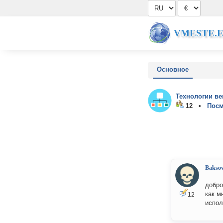
VMESTE.
Основное
Технологии ве
12 •
Посм
Bakso
добро
как м
12
испо