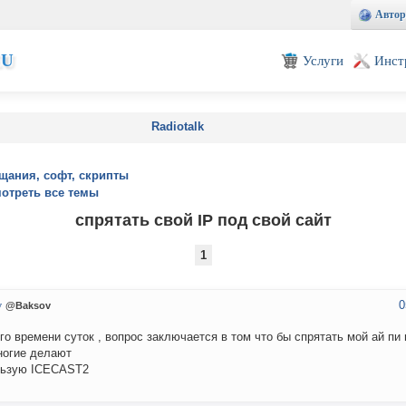
Автор
EU
Услуги
Инст
Radiotalk
щания, софт, скрипты
отреть все темы
спрятать свой IP под свой сайт
1
0
v
@Baksov
го времени суток , вопрос заключается в том что бы спрятать мой ай пи 
ногие делают
льзую ICECAST2