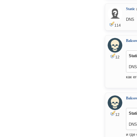
Static
DNS
114
Bakso
Stat
12
DNS
как е
Bakso
Stat
12
DNS
и где