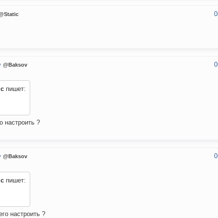
0
@Static
0
v
@Baksov
ic
пишет:
го настроить ?
0
v
@Baksov
ic
пишет:
 его настроить ?