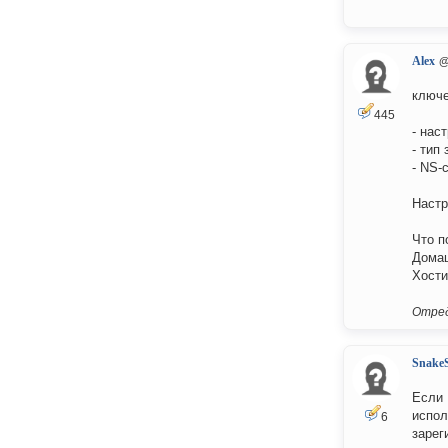
Alex
@
ключе
445
- нас
- тип
- NS-
Настр
Что п
Домаш
Хости
Отред
Snake
Если 
испол
6
зарег