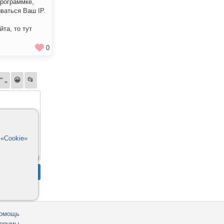
программке,
ваться Ваш IP.
та, то тут
0
в
«Cookie»
омощь
орумы