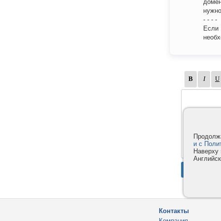
домен
нужно
- - - -
Если 
необх
Продолжа
и с Поли
Наверху 
Английск
Контакты
Компания