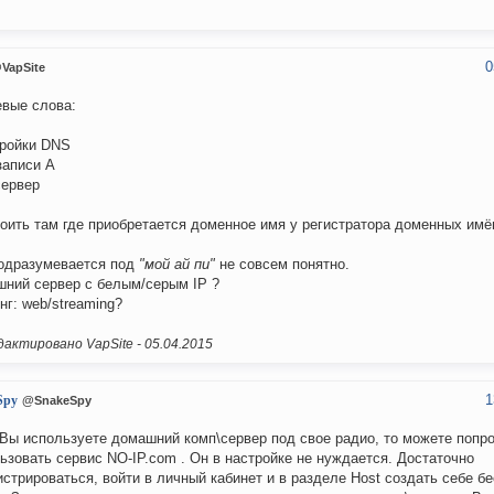
0
VapSite
вые слова:
тройки DNS
 записи А
сервер
оить там где приобретается доменное имя у регистратора доменных имё
одразумевается под
"мой ай пи"
не совсем понятно.
ний сервер с белым/серым IP ?
нг: web/streaming?
актировано VapSite -
05.04.2015
1
Spy
@SnakeSpy
Вы используете домашний комп\сервер под свое радио, то можете попр
ьзовать сервис NO-IP.com . Он в настройке не нуждается. Достаточно
истрироваться, войти в личный кабинет и в разделе Host создать себе б