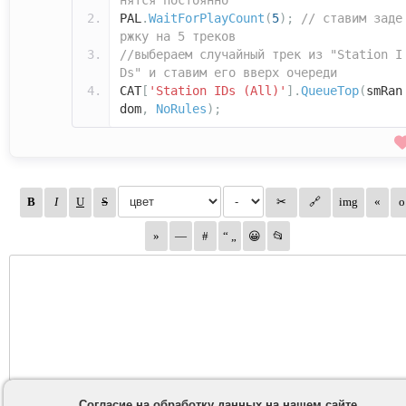
нятся постоянно
PAL
.
WaitForPlayCount
(
5
);
// ставим заде
ржку на 5 треков
//выбераем случайный трек из "Station I
Ds" и ставим его вверх очереди
CAT
[
'Station IDs (All)'
].
QueueTop
(
smRan
dom
,
NoRules
);
Согласие на обработку данных на нашем сайте