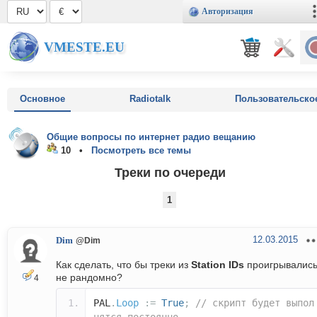
Авторизация
VMESTE.EU
Основное
Radiotalk
Пользовательско
Общие вопросы по интернет радио вещанию
10 •
Посмотреть все темы
Треки по очереди
1
12.03.2015
Dim
@Dim
Как сделать, что бы треки из
Station IDs
проигрывалис
не рандомно?
4
PAL
.
Loop
:=
True
;
// скрипт будет выпол