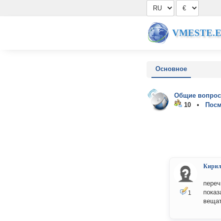
VMESTE.
Основное
Общие вопрос
10 •
Посм
Кири
переч
показ
1
вещат