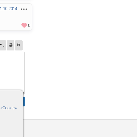
1.10.2014
0
в
«Cookie»
омощь
орумы