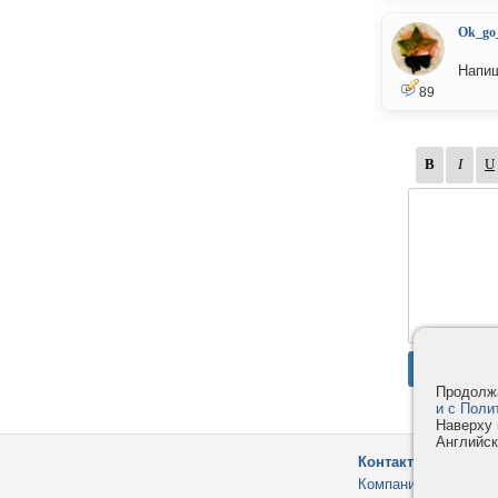
Ok_go_
Напиш
89
Продолжа
и с Поли
Наверху 
Английск
Контакты
Компания