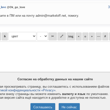
3
love
@Ok_go_love
ите в ПМ или на почту admin@markeloff.net, помогу.
Согласие на обработку данных на нашем сайте
я просматривать страницу, вы соглашаетесь с использованием файло
тикой конфиденциальности «Privacy»
.
или внизу страницы вы можете изменить
валюту и язык
по умолчанию.
ая версия сайта ещё находится в доработке и доступна не полностью.
Privacy и Cookie
Услуги
П
Правила и условия
Как оплатить
Ф