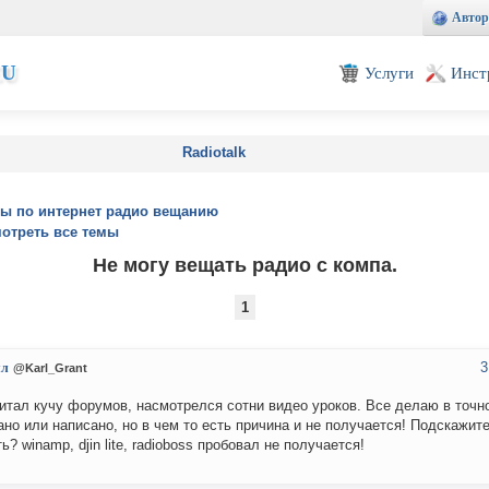
Автор
EU
Услуги
Инст
Radiotalk
ы по интернет радио вещанию
отреть все темы
Не могу вещать радио с компа.
1
3
лл
@Karl_Grant
итал кучу форумов, насмотрелся сотни видео уроков. Все делаю в точно
ано или написано, но в чем то есть причина и не получается! Подскажит
ь? winamp, djin lite, radioboss пробовал не получается!