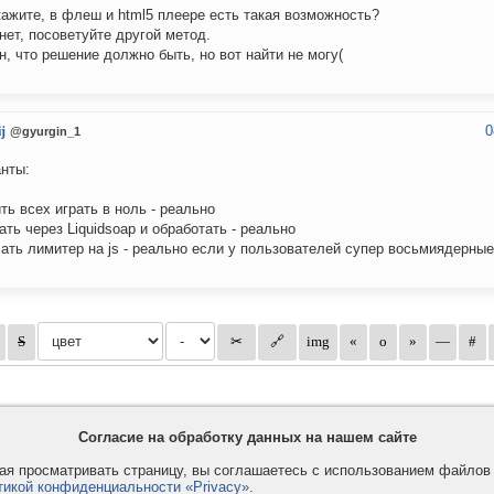
ажите, в флеш и html5 плеере есть такая возможность?
нет, посоветуйте другой метод.
н, что решение должно быть, но вот найти не могу(
0
j
@gyurgin_1
нты:
ть всех играть в ноль - реально
ать через Liquidsoap и обработать - реально
ать лимитер на js - реально если у пользователей супер восьмиядерны
Согласие на обработку данных на нашем сайте
я просматривать страницу, вы соглашаетесь с использованием файло
тикой конфиденциальности «Privacy»
.