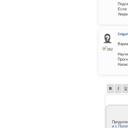
Подск
Если 
Увере
Grigori
Вариа
382
Научи
Прогн
Напис
Продолжа
и с Поли