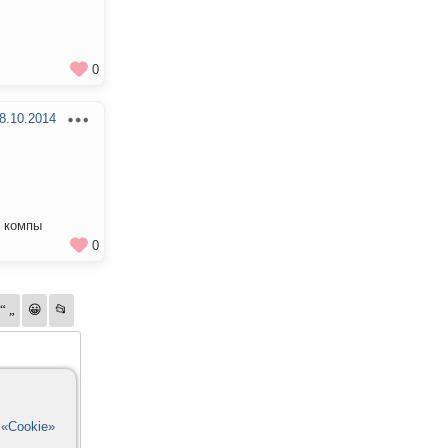
0
8.10.2014
е компы
0
в
«Cookie»