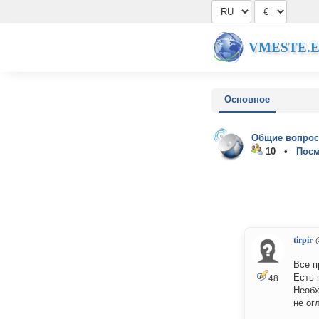
VMESTE.
Основное
Общие вопрос
10 •
Посм
tirpir
Все п
Есть 
48
Необх
не ог