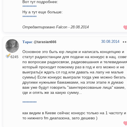
Вот тут подробнее:
**********
Ну а тут еще больше:
**********
Отредактировано Falcon -
28.08.2014
30.08.2014
Тарас
@tarasian666
Основное это быть юр лицом и написать концепцию и
статут радиостанции для подачи на конкурс в нац. сове
6245
по вопросам радиосвязи, радиовешания и телевидиния
который проходит помоему раз в год и его можно и не
выиграть(и ждать сл год или давать на лапу не малые
суммы) Если конкурс выиграли тогда уже можно бегать 
другими нужными бамажками, на этом этапе я думаю
вам уже будут говорить "заинтересованые лица" какие,
где и опять же за какую сумму...
**********
как видим в Киеве сейчас конкурс только на 1 частоту и
то нижнего fm диапазона, зато дешево )