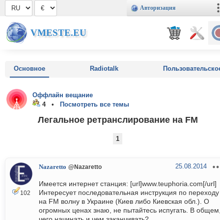
Авторизация
VMESTE.EU
Основное
Radiotalk
Пользовательско
Оффлайн вещание
4 •
Посмотреть все темы
Легальное ретранслирование на FM
1
25.08.2014
Nazaretto
@Nazaretto
Имеется интернет станция: [url]www.teuphoria.com[/url]
Интересует последовательная инструкция по переходу
102
на FM волну в Украине (Киев либо Киевская обл.). О
огромных ценах знаю, не пытайтесь испугать. В общем,
чего начинать и чем заканчивать?