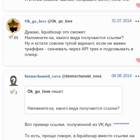
31.07.2014
Ok_go_love
@Ok_go_love
Думаю, liquidsoap это сможет.
Напомните-ка, какого вида получаются ссылки?
89
Ну и кстати совсем тупой вариант, если не важен
траффик - скачивать через API трек и подсовывать в
плеер.
08.08.2014
biomechanoid_vova
@biomechanoid_vova
Ok_go_love
пишет:
3
Напомните-ка, какого вида получаются ссылки?
Вот пример ссылки, полученной из VK Api:
**********
То есть, проще говоря, в liquidsoap вместо ссылки на