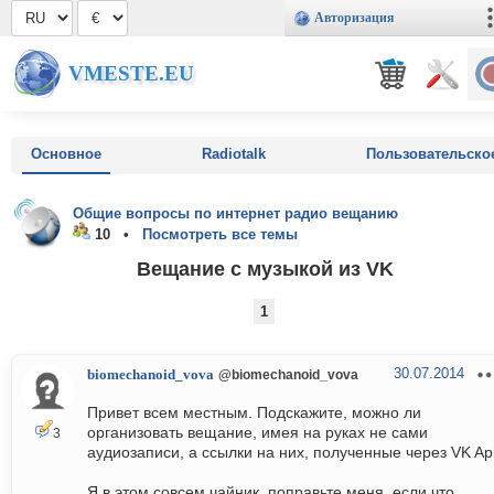
Авторизация
VMESTE.EU
Основное
Radiotalk
Пользовательско
Общие вопросы по интернет радио вещанию
10 •
Посмотреть все темы
Вещание с музыкой из VK
1
30.07.2014
biomechanoid_vova
@biomechanoid_vova
Привет всем местным. Подскажите, можно ли
организовать вещание, имея на руках не сами
3
аудиозаписи, а ссылки на них, полученные через VK Ap
Я в этом совсем чайник, поправьте меня, если что.