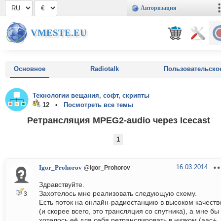
Авторизация
VMESTE.EU
Основное
Radiotalk
Пользовательско
Технологии вещания, софт, скрипты
12 •
Посмотреть все темы
Ретрансляция MPEG2-audio через Icecast
1
16.03.2014
Igor_Prohorov
@Igor_Prohorov
Здравствуйте.
Захотелось мне реализовать следующую схему.
3
Есть поток на онлайн-радиостанцию в высоком качеств
(и скорее всего, это трансляция со спутника), а мне бы
хотелось её для себя ретранслировать в низком (aac+