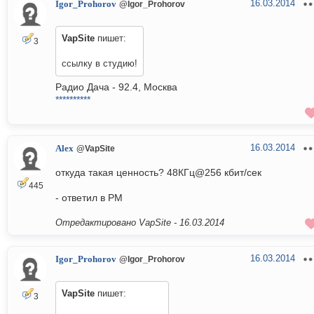
16.03.2014
Igor_Prohorov
@Igor_Prohorov
VapSite
пишет:
3
ссылку в студию!
Радио Дача - 92.4, Москва
**********
16.03.2014
Alex
@VapSite
откуда такая ценность? 48КГц@256 кбит/сек
445
- ответил в PM
Отредактировано VapSite -
16.03.2014
16.03.2014
Igor_Prohorov
@Igor_Prohorov
VapSite
пишет:
3