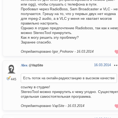
или ogg), чтобы слушать с телефона в пути.
Пробовал через RadioBoss, Sam Broadcaster и VLC - не
получается. Грешу на то, что у первых двух нет кодека
для mpeg-2 audio, а в VLC у меня не хватает мозгов
правильно настроить.
Однако я отдаю предпочтение Radioboss, так как к нем
можно StereoTool прикрутить.
Как я могу решить эту проблему?
Заранее спасибо.
Отредактировано Igor_Prohorov -
16.03.2014
16.03.2014
Alex
@VapSite
Есть поток на онлайн-радиостанцию в высоком качестве
445
ссылку в студию!
StereoTool можно прикрутить к чему угодно. Существуе
отдельная самостоятельная программа.
Отредактировано VapSite -
16.03.2014