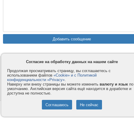
Согласие на обработку данных на нашем сайте
Контакты
Privacy и Cookie
Компания
Правила и условия
Продолжая просматривать страницу, вы соглашаетесь с
использованием файлов
«Cookie» и с Политикой
Услуги
Помощь
конфиденциальности «Privacy»
.
Наверху или внизу страницы вы можете изменить
валюту и язык
по
Как оплатить
Форумы
умолчанию. Английская версия сайта ещё находится в доработке и
доступна не полностью.
© 2008-2026
VMESTE.EU
- Все права защищены.