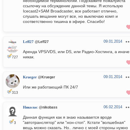
необходимой терминологии. Подскажите пожалуйста
ссылочку на обсуждение данной темы. Я использую
Icecast2+SAM Broadcaster, все работает отлично,
слушать вещание могут все, но выключаю комп и
соответственно тишина в эфире. Спасибо!
09.01.2014
Leff27
@Leff27
Аренда VPS/VDS, или DS, или Радио-Хостинга, а иначе
никак.
727
09.01.2014
Krueger
@Krueger
Или же работающий ПК 24/7
313
06.02.2014
Николас
@nikobass
Данная функция как я знаю называется вроде
"автотранслятор" или "нон-стоп". Кстати "волшебная"
3
вещь можно сказать. Но.. лично с моей стороны нужно