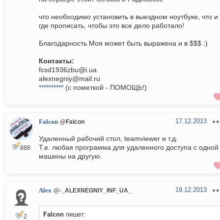
что необходимо установить в выездном ноутбуке, что и
где прописать, чтобы это все дело работало!
Благодарность Моя может быть выражена и в $$$ :)
Контакты:
fcsd1936zbu@i.ua
alexnegniy@mail.ru
**********
(с пометкой - ПОМОЩЬ!)
17.12.2013
Falcon
@Falcon
Удаленный рабочий стол, teamviewer и т.д.
Т.е. любая программа для удаленного доступа с одной
888
машины на другую.
19.12.2013
Alex
@-_ALEXNEGNIY_INF_UA_
Falcon
пишет:
2