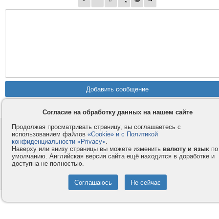
Согласие на обработку данных на нашем сайте
Продолжая просматривать страницу, вы соглашаетесь с
Контакты
Privacy и Cookie
использованием файлов
«Cookie» и с Политикой
Компания
Правила и условия
конфиденциальности «Privacy»
.
Наверху или внизу страницы вы можете изменить
валюту и язык
по
Услуги
Помощь
умолчанию. Английская версия сайта ещё находится в доработке и
доступна не полностью.
Как оплатить
Форумы
© 2008-2026
VMESTE.EU
- Все права защищены.