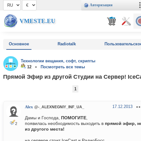
Авторизация
VMESTE.EU
Основное
Radiotalk
Пользовательско
Технологии вещания, софт, скрипты
12 •
Посмотреть все темы
Прямой Эфир из другой Студии на Сервер! IceC
1
17.12.2013
Alex
@-_ALEXNEGNIY_INF_UA_
Дамы и Господа,
ПОМОГИТЕ
,
появилась необходимость выходить в
прямой эфир, н
2
из другого места!
на сервере стоит IceCast и РадиоБосс