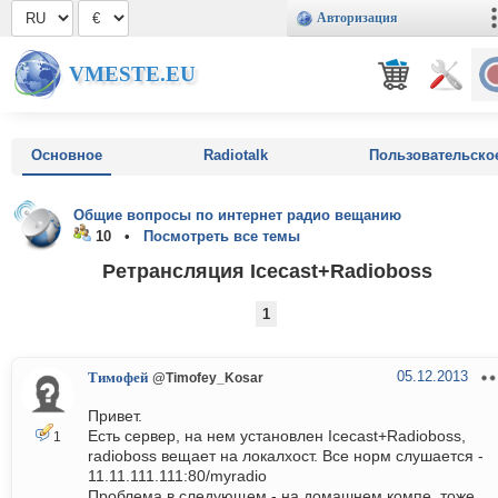
Авторизация
VMESTE.EU
Основное
Radiotalk
Пользовательско
Общие вопросы по интернет радио вещанию
10 •
Посмотреть все темы
Ретрансляция Icecast+Radioboss
1
05.12.2013
Тимофей
@Timofey_Kosar
Привет.
Есть сервер, на нем установлен Icecast+Radioboss,
1
radioboss вещает на локалхост. Все норм слушается -
11.11.111.111:80/myradio
Проблема в следующем - на домашнем компе, тоже