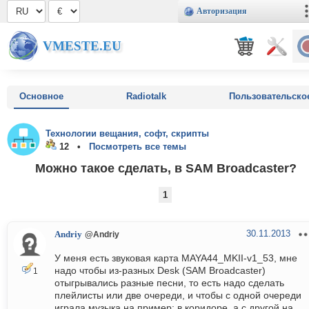
Авторизация
VMESTE.EU
Основное
Radiotalk
Пользовательско
Технологии вещания, софт, скрипты
12 •
Посмотреть все темы
Можно такое сделать, в SAM Broadcaster?
1
30.11.2013
Andriy
@Andriy
У меня есть звуковая карта MAYA44_MKII-v1_53, мне
надо чтобы из-разных Desk (SAM Broadcaster)
1
отыгрывались разные песни, то есть надо сделать
плейлисты или две очереди, и чтобы с одной очереди
играла музыка на пример: в коридоре, а с другой на