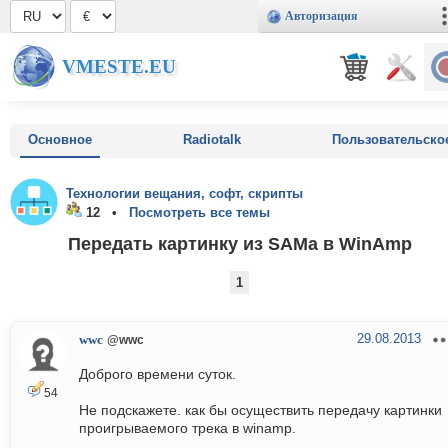
Авторизация
VMESTE.EU
Основное
Radiotalk
Пользовательско
Технологии вещания, софт, скрипты
12 •
Посмотреть все темы
Передать картинку из SAMa в WinAmp
1
29.08.2013
wwc
@wwc
Доброго времени суток.
54
Не подскажете. как бы осуществить передачу картинки
проигрываемого трека в winamp.