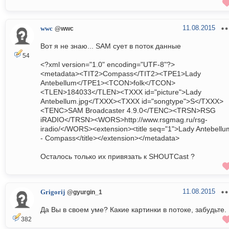
11.08.2015
wwc
@wwc
Вот я не знаю... SAM сует в поток данные
54
<?xml version="1.0" encoding="UTF-8"?>
<metadata><TIT2>Compass</TIT2><TPE1>Lady
Antebellum</TPE1><TCON>folk</TCON>
<TLEN>184033</TLEN><TXXX id="picture">Lady
Antebellum.jpg</TXXX><TXXX id="songtype">S</TXXX>
<TENC>SAM Broadcaster 4.9.0</TENC><TRSN>RSG
iRADIO</TRSN><WORS>http://www.rsgmag.ru/rsg-
iradio/</WORS><extension><title seq="1">Lady Antebellu
- Compass</title></extension></metadata>
Осталось только их привязать к SHOUTCast ?
11.08.2015
Grigorij
@gyurgin_1
Да Вы в своем уме? Какие картинки в потоке, забудьте.
382