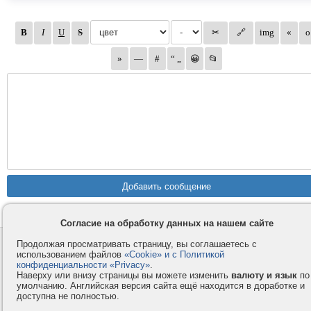
Согласие на обработку данных на нашем сайте
Продолжая просматривать страницу, вы соглашаетесь с
Контакты
Privacy и Cookie
использованием файлов
«Cookie» и с Политикой
Компания
Правила и условия
конфиденциальности «Privacy»
.
Наверху или внизу страницы вы можете изменить
валюту и язык
по
Услуги
Помощь
умолчанию. Английская версия сайта ещё находится в доработке и
Как оплатить
Форумы
доступна не полностью.