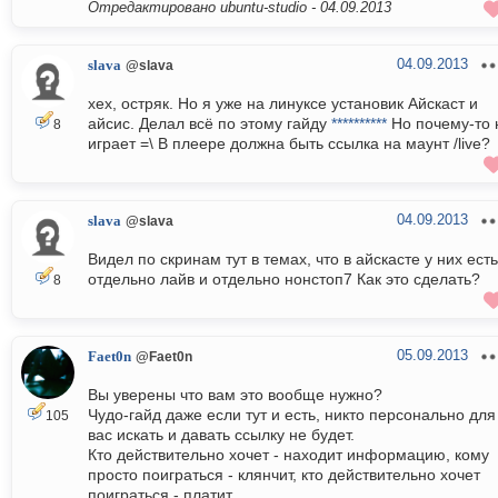
Отредактировано ubuntu-studio -
04.09.2013
04.09.2013
slava
@slava
хех, остряк. Но я уже на линуксе установик Айскаст и
айсис. Делал всё по этому гайду
**********
Но почему-то 
8
играет =\ В плеере должна быть ссылка на маунт /live?
04.09.2013
slava
@slava
Видел по скринам тут в темах, что в айскасте у них есть
отдельно лайв и отдельно нонстоп7 Как это сделать?
8
05.09.2013
Faet0n
@Faet0n
Вы уверены что вам это вообще нужно?
Чудо-гайд даже если тут и есть, никто персонально для
105
вас искать и давать ссылку не будет.
Кто действительно хочет - находит информацию, кому
просто поиграться - клянчит, кто действительно хочет
поиграться - платит.