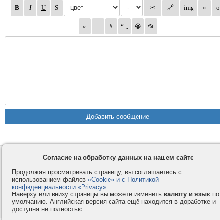
Согласие на обработку данных на нашем сайте
Контакты
Privacy и Cookie
Компания
Правила и условия
Продолжая просматривать страницу, вы соглашаетесь с
использованием файлов
«Cookie» и с Политикой
Услуги
Помощь
конфиденциальности «Privacy»
.
Как оплатить
Форумы
Наверху или внизу страницы вы можете изменить
валюту и язык
по
умолчанию. Английская версия сайта ещё находится в доработке и
© 2008-2026
VMESTE.EU
- Все права защищены.
доступна не полностью.