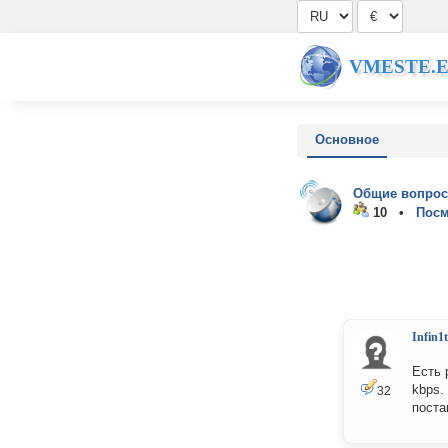
VMESTE.
Основное
Общие вопрос
10 •
Посм
Infin1
Есть 
kbps.
32
поста