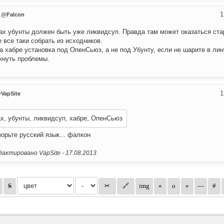
1
@Falcon
ах убунты должен быть уже ликвидсуп. Правда там может оказаться ста
 все таки собрать из исходников.
на хабре установка под ОпенСьюз, а не под Убунту, если не шарите в лин
кнуть проблемы.
1
VapSite
х, убунты, ликвидсуп, хабре, ОпенСьюз
зорьте русский язык... фалкон
актировано VapSite -
17.08.2013