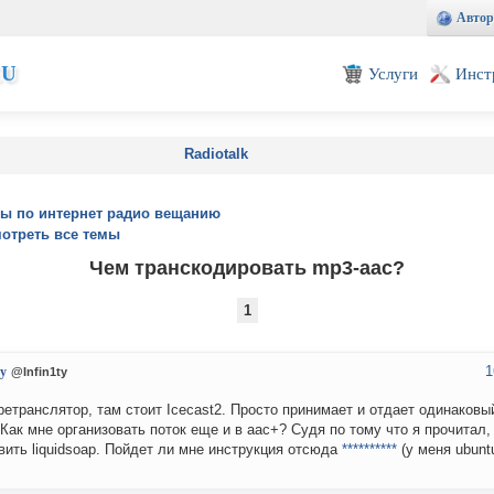
Автор
EU
Услуги
Инст
Radiotalk
ы по интернет радио вещанию
отреть все темы
Чем транскодировать mp3-aac?
1
1
ty
@Infin1ty
ретранслятор, там стоит Icecast2. Просто принимает и отдает одинаковы
 Как мне организовать поток еще и в aac+? Судя по тому что я прочитал
вить liquidsoap. Пойдет ли мне инструкция отсюда
**********
(у меня ubunt