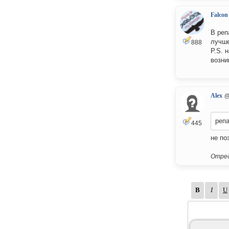
Falcon
В реп
лучше
888
P.S. 
возни
Alex
@
репа
445
не по
Отред