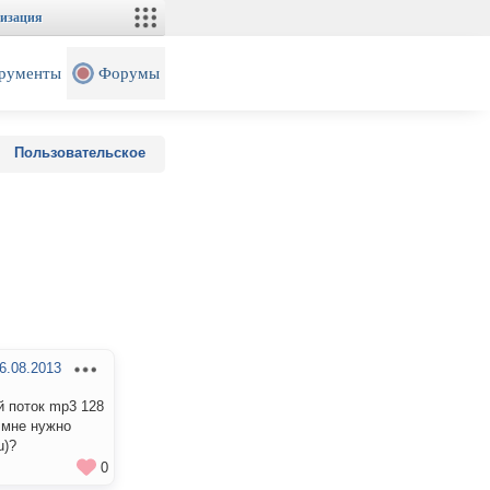
изация
рументы
Форумы
Пользовательское
6.08.2013
й поток mp3 128
, мне нужно
u)?
0