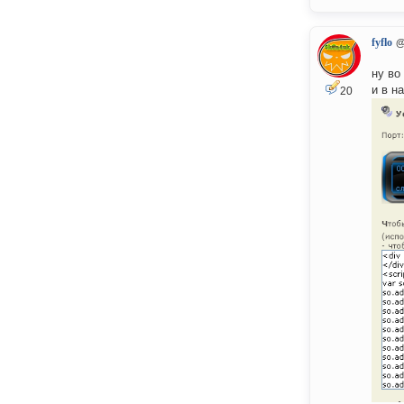
fyflo
@
ну во
и в н
20