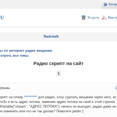
Автор
EU
Услуги
Инст
Radiotalk
ы по интернет радио вещанию
отреть все темы
Радио скрипт на сайт
1
1
@Inoks
крипт на плеер
**********
для радио, хочу сделать вещание через него, ес
m3u и есть адрес потока, заменяю адрес потока на свой в этой строчке
dVariable("stream", "АДРЕС ПОТОКА"); ничего не выходит, радио даже не 
н изменить или что не так делаю? Помогите ребят:)