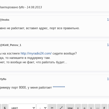
актировано fyflo -
14.08.2013
1
@Inoks
авно не работает, вставил адрес, порт все правильно.
1
@Kirill_Petrov_1
ы на хостинге
http://myradio24.com/
сидите вообще?
да, то напишите в поддержку там.
нет, то вообще не факт, что работать будет...
1
fyflo
примеру порт 8000, у меня работает
**********