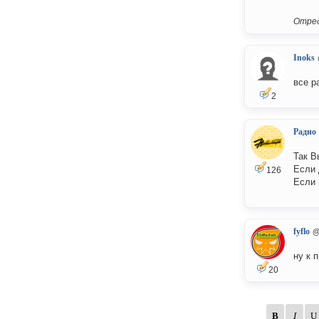
Отред
Inoks
все р
2
Радио
Так В
Если 
126
Если 
fyflo
@
ну к 
20