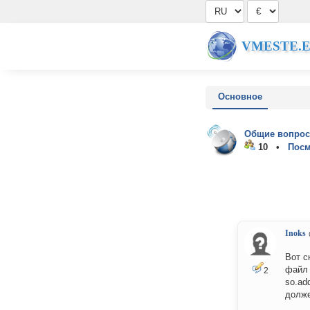
VMESTE.
Основное
Общие вопрос
10 •
Посм
Inoks
Вот с
файл 
2
so.ad
долже