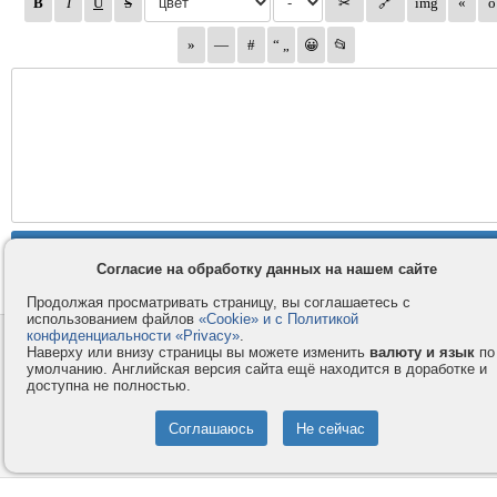
Согласие на обработку данных на нашем сайте
Продолжая просматривать страницу, вы соглашаетесь с
использованием файлов
«Cookie» и с Политикой
конфиденциальности «Privacy»
.
Контакты
Privacy и Cookie
Наверху или внизу страницы вы можете изменить
валюту и язык
по
Компания
Правила и условия
умолчанию. Английская версия сайта ещё находится в доработке и
доступна не полностью.
Услуги
Помощь
Как оплатить
Форумы
© 2008-2026
VMESTE.EU
- Все права защищены.