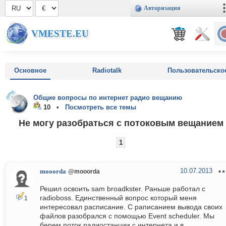
Авторизация
VMESTE.EU
Основное
Radiotalk
Пользовательско
Общие вопросы по интернет радио вещанию
10 •
Посмотреть все темы
Не могу разобраться с потоковым вещанием
1
10.07.2013
mooorda
@mooorda
Решил освоить sam broadkster. Раньше работал с
radioboss. Единственный вопрос который меня
1
интересовал расписание. С раписанием вывода своих
файлов разобрался с помощью Event scheduler. Мы
берем поток радиостанции с интернета и в