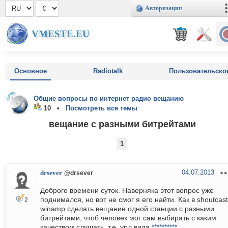
Авторизация
VMESTE.EU
Основное
Radiotalk
Пользовательско
Общие вопросы по интернет радио вещанию
10 •
Посмотреть все темы
вещание с разными битрейтами
1
04.07.2013
drsever
@drsever
Доброго времени суток. Наверняка этот вопрос уже
поднимался, но вот не смог я его найти. Как в shoutcast
2
winamp сделать вещание одной станции с разными
битрейтами, чтоб человек мог сам выбирать с каким
качеством слушать. т.е. урл вида
**********