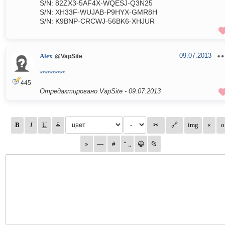
S/N: 82ZX3-5AF4X-WQESJ-Q3N25
S/N: XH33F-WUJAB-P9HYX-GMR8H
S/N: K9BNP-CRCWJ-56BK6-XHJUR
09.07.2013
Alex
@VapSite
**********
445
Отредактировано VapSite -
09.07.2013