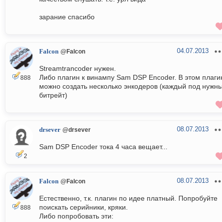
зарание спасибо
04.07.2013
Falcon
@Falcon
Streamtrancoder нужен.
Либо плагин к винампу Sam DSP Encoder. В этом плаги
888
можно создать несколько энкодеров (каждый под нужн
битрейт)
08.07.2013
drsever
@drsever
Sam DSP Encoder тока 4 часа вещает...
2
08.07.2013
Falcon
@Falcon
Естественно, т.к. плагин по идее платный. Попробуйте
поискать серийники, кряки.
888
Либо попробовать эти: