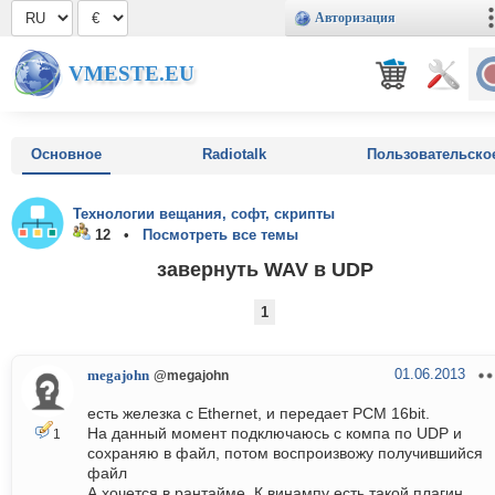
Авторизация
VMESTE.EU
Основное
Radiotalk
Пользовательско
Технологии вещания, софт, скрипты
12 •
Посмотреть все темы
завернуть WAV в UDP
1
01.06.2013
megajohn
@megajohn
есть железка с Ethernet, и передает PCM 16bit.
На данный момент подключаюсь с компа по UDP и
1
сохраняю в файл, потом воспроизвожу получившийся
файл
А хочется в рантайме. К винампу есть такой плагин