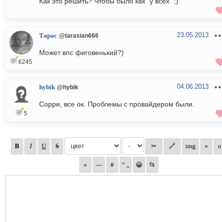
Как это решить? Чтобы было как "у всех" ;)
23.05.2013
Тарас
@tarasian666
Может впс фиговенький?)
6245
04.06.2013
hybik
@hybik
Сорри, все ок. Проблемы с провайдером были.
5