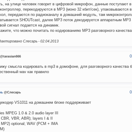
ть, на улице человек говорит в цифровой микрофон, данные поступают в
контроллер, перекодируются в MP3 (моно 32 кбит/сек), упаковываются 
кол, передаются по радиоканалу в домашний модуль, там микроконтро
атывается SHOUTcast, далее MP3 поток декодируется аппаратным MP3
вой сигнал подается на динамик.
ажите, что можно почитать по кодированияю MP3 разговорного качества
актировано Слесарь -
02.04.2013
0
@tarasian666
вижу смысла кодировать в mp3 в домофоне, для разговорного качества 
ественный wav как правило
0
рь
@Слесарь
екодер VS1011 на домашнем блоке поддерживает
es MPEG 1.0 & 2.0 audio layer III
 CBR, VBR, ABR); layers I & II
 MP2) optional; WAV (PCM + IMA
M)