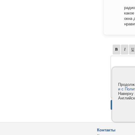
радио
какое
окна 
нрави
Продолжа
и с Поли
Наверху 
Английск
Контакты