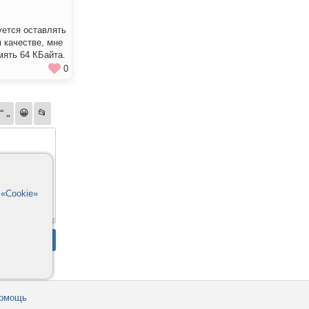
уется оставлять
 качестве, мне
мять 64 КБайта.
0
в
«Cookie»
омощь