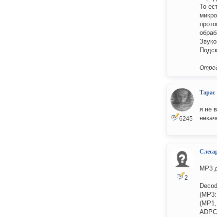
То ес
микро
прото
обраб
Звуко
Подск
Отред
Тарас
я не 
некач
6245
Слеса
MP3 д
2
Decod
(MP3:
(MP1,
ADPC