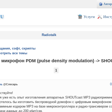
Автор
EU
Услуги
Инст
Radiotalk
щания, софт, скрипты
отреть все темы
микрофон PDM (pulse density modulation) -> SHO
1
0
рь
@Слесарь
ствуйте!
я уже есть опыт изготовления аппаратных SHOUTcast MP3 радиоприемни
отелось бы изготовить беспроводной домофон с цифровым микрофоном
аммным кодером MP3 на базе микроконтроллера и радио-трансивером с
ачи данных до 200 кбит/сек.