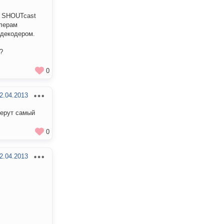
в SHOUTcast
ллерам
 декодером.
?
0
2.04.2013
берут самый
0
2.04.2013