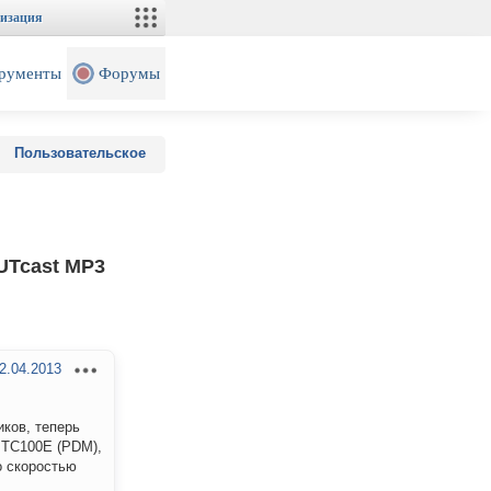
изация
рументы
Форумы
Пользовательское
UTcast MP3
2.04.2013
ков, теперь
 TC100E (PDM),
о скоростью