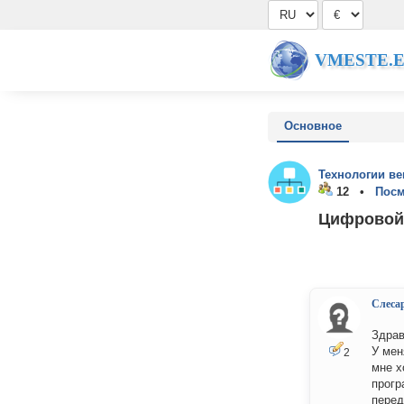
VMESTE.
Основное
Технологии ве
12 •
Посм
Цифровой 
Слеса
Здрав
У мен
2
мне х
прогр
перед