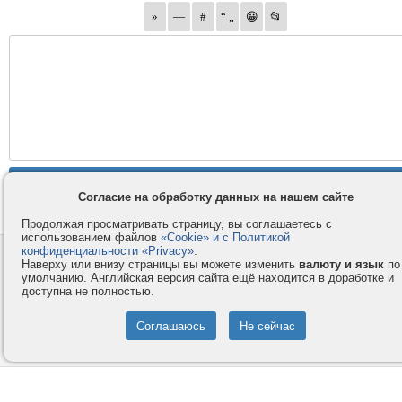
Согласие на обработку данных на нашем сайте
Продолжая просматривать страницу, вы соглашаетесь с
использованием файлов
«Cookie» и с Политикой
конфиденциальности «Privacy»
.
Контакты
Privacy и Cookie
Наверху или внизу страницы вы можете изменить
валюту и язык
по
Компания
Правила и условия
умолчанию. Английская версия сайта ещё находится в доработке и
доступна не полностью.
Услуги
Помощь
Как оплатить
Форумы
© 2008-2026
VMESTE.EU
- Все права защищены.