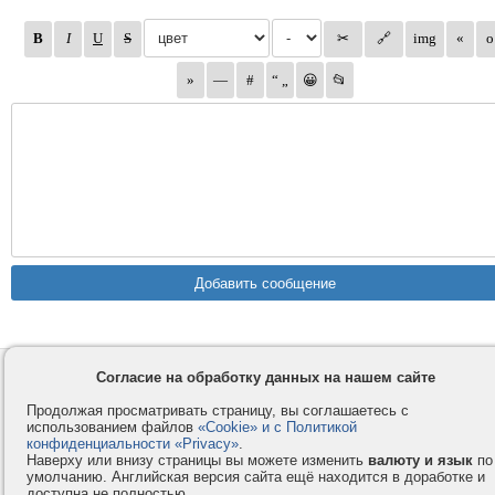
Контакты
Privacy и Cookie
Согласие на обработку данных на нашем сайте
Компания
Правила и условия
Продолжая просматривать страницу, вы соглашаетесь с
использованием файлов
«Cookie» и с Политикой
Услуги
Помощь
конфиденциальности «Privacy»
.
Как оплатить
Форумы
Наверху или внизу страницы вы можете изменить
валюту и язык
по
умолчанию. Английская версия сайта ещё находится в доработке и
© 2008-2026
VMESTE.EU
- Все права защищены.
доступна не полностью.