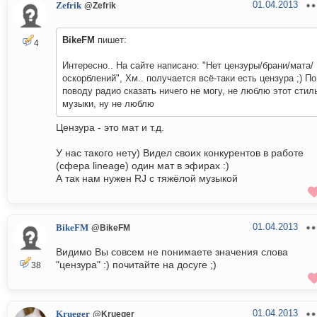
01.04.2013
Zefrik
@Zefrik
BikeFM
пишет:
4
Интересно.. На сайте написано: "Нет цензуры/брани/мата/
оскорблений", Хм.. получается всё-таки есть цензура ;) По
поводу радио сказать ничего не могу, не люблю этот стил
музыки, ну не люблю
Цензура - это мат и т.д.
У нас такого нету) Видел своих конкурентов в работе
(сфера lineage) один мат в эфирах :)
А так нам нужен RJ с тяжёлой музыкой
01.04.2013
BikeFM
@BikeFM
Видимо Вы совсем не понимаете значения слова
"цензура" :) почитайте на досуге ;)
38
01.04.2013
Krueger
@Krueger