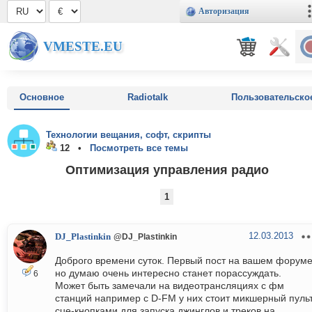
Авторизация
VMESTE.EU
Основное
Radiotalk
Пользовательско
Технологии вещания, софт, скрипты
12 •
Посмотреть все темы
Оптимизация управления радио
1
12.03.2013
DJ_Plastinkin
@DJ_Plastinkin
Доброго времени суток. Первый пост на вашем форуме
но думаю очень интересно станет порассуждать.
6
Может быть замечали на видеотрансляциях с фм
станций например с D-FM у них стоит микшерный пульт
cue-кнопками для запуска джинглов и треков на