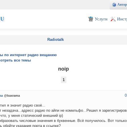
Автор
EU
Услуги
Инст
Radiotalk
ы по интернет радио вещанию
отреть все темы
noip
1
0
ma
@baxrama
тил я значит радио своё...
т незадача...адресс радио по айпи не комильфо...Решил я зарегистрирова
 что, у меня статический внешний ip)
образовать числовые значения в буквенные. Всё получилось. Вот только
ь обойти указания порта в ссылке?