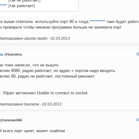
*****
(так не работает)
*****
(так работает)
е выше ответили. используйте порт 80 и тогда
**********
таки будет работ
о проверьте чтобы никакая программа больше не занимала порт
актировано ubuntu-studio -
01.03.2013
0
ma
@baxrama
е тоже написал, что не вышло.
вляю 8080, радио работает, но адрес с портом надо вводить.
вляю 80, радио не работает, постоянный реконект.
т. Убрал автоконект.Unable to connect to socket
актировано baxrama -
02.03.2013
0
@tarasian666
й всего порт занят, может скайпом