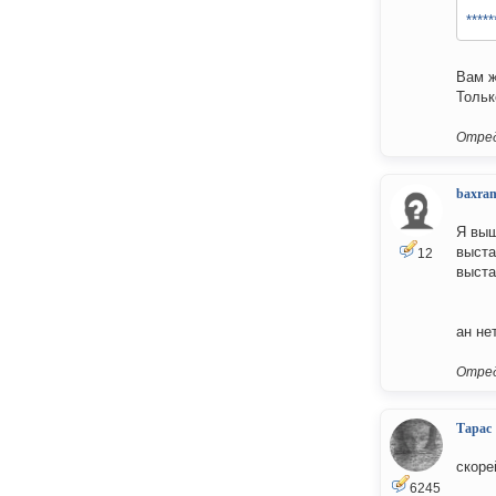
*****
*****
Вам ж
Тольк
Отред
baxra
Я выш
выста
12
выста
ан не
Отред
Тарас
скоре
6245