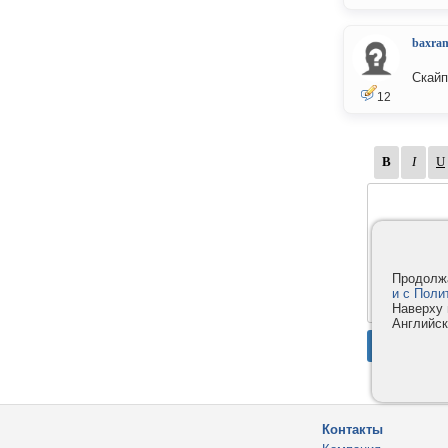
baxra
Скайп
12
Продолжа
и с Поли
Наверху 
Английск
Контакты