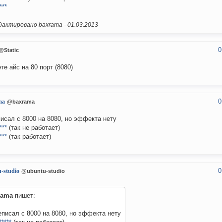
***
актировано baxrama -
01.03.2013
0
@Static
те айс на 80 порт (8080)
0
ma
@baxrama
исал с 8000 на 8080, но эффекта нету
***
(так не работает)
***
(так работает)
0
-studio
@ubuntu-studio
rama
пишет:
писал с 8000 на 8080, но эффекта нету