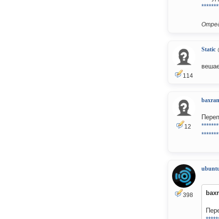
*******
Отред
Static
вешае
114
baxra
Переп
*******
12
*******
ubuntu
bax
398
Пере