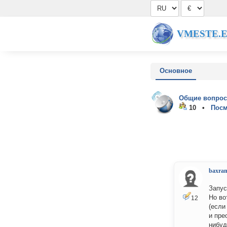
VMESTE.
Основное
Общие вопрос
10 •
Посм
baxra
Запус
Но во
12
(если
и пре
нибуд