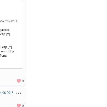
-х томах: Т.
румент
тр.[/*]
 стр.[/*]
рии. / Под
 Фонд
0
4.06.2016
0