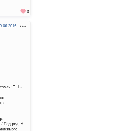
0
9.06.2016
омах: Т. 1 -
ент
тр.
р.
/ Под ред. А.
ависимого