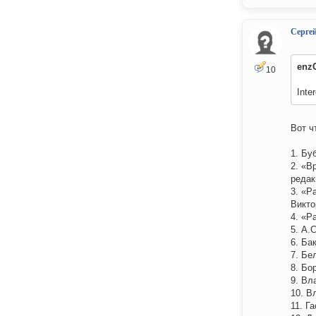
Серге
enz
10
Inte
Вот ч
1. Бу
2. «В
редак
3. «Р
Викто
4. «Р
5. А
6. Ба
7. Бе
8. Бо
9. Вл
10. В
11. Г