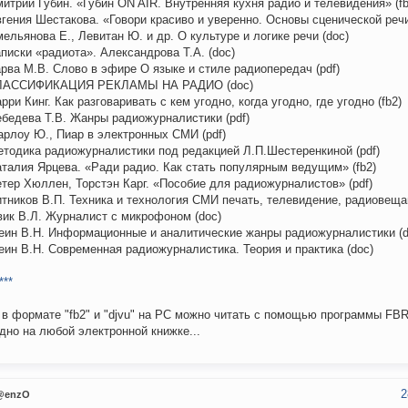
митрий Губин. «Губин ON AIR. Внутренняя кухня радио и телевидения» (fb
вгения Шестакова. «Говори красиво и уверенно. Основы сценической речи
мельянова Е., Левитан Ю. и др. О культуре и логике речи (doc)
аписки «радиота». Александрова Т.А. (doc)
арва М.В. Слово в эфире О языке и стиле радиопередач (pdf)
КЛАССИФИКАЦИЯ РЕКЛАМЫ НА РАДИО (doc)
арри Кинг. Как разговаривать с кем угодно, когда угодно, где угодно (fb2)
ебедева Т.В. Жанры радиожурналистики (pdf)
арлоу Ю., Пиар в электронных СМИ (pdf)
етодика радиожурналистики под редакцией Л.П.Шестеренкиной (pdf)
аталия Ярцева. «Ради радио. Как стать популярным ведущим» (fb2)
етер Хюллен, Торстэн Карг. «Пособие для радиожурналистов» (pdf)
итников В.П. Техника и технология СМИ печать, телевидение, радиовещан
вик В.Л. Журналист с микрофоном (doc)
еин В.Н. Информационные и аналитические жанры радиожурналистики (d
еин В.Н. Современная радиожурналистика. Теория и практика (doc)
***
 в формате "fb2" и "djvu" на РС можно читать с помощью программы FBR
дно на любой электронной книжке...
2
@enzO