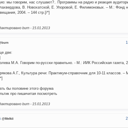
дио: мы говорим, нас слушают?.. Программы на радио и реакция аудитори
лахвердова, В. Новохатской, Е. Упоровой, Е. Филимоновых. – М.: Фонд 
вещания, 2004. – 144 стр.[/*]
актировано burn -
15.01.2013
1
@burn
ще две:
]
ролева М.А. Говорим по-русски правильно. - М.: ИИК Российская газета, 20
трякова А.Г., Культура речи: Практикум-справочник для 10-11 классов. – М
*]
ать бы половине этого форума
льтик про пишичитая посмотреть
актировано burn -
15.01.2013
2
й
@Melkii