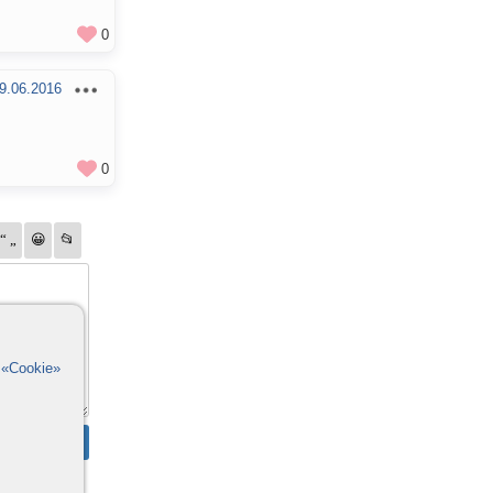
0
9.06.2016
0
в
«Cookie»