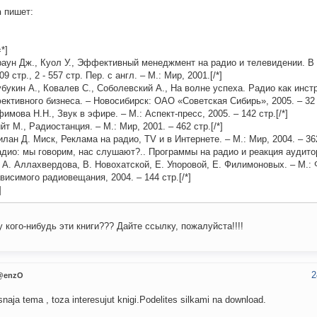
n
пишет:
=*]
раун Дж., Куол У., Эффективный менеджмент на радио и телевидении. В 2
509 стр., 2 - 557 стр. Пер. с англ. – М.: Мир, 2001.[/*]
убукин А., Ковалев С., Соболевский А., На волне успеха. Радио как инст
ктивного бизнеса. – Новосибирск: ОАО «Советская Сибирь», 2005. – 32 с
фимова Н.Н., Звук в эфире. – М.: Аспект-пресс, 2005. – 142 стр.[/*]
ийт М., Радиостанция. – М.: Мир, 2001. – 462 стр.[/*]
илан Д. Миск, Реклама на радио, TV и в Интернете. – М.: Мир, 2004. – 362
адио: мы говорим, нас слушают?.. Программы на радио и реакция аудито
 А. Аллахвердова, В. Новохатской, Е. Упоровой, Е. Филимоновых. – М.:
висимого радиовещания, 2004. – 144 стр.[/*]
]
у кого-нибудь эти книги??? Дайте ссылку, пожалуйста!!!!
2
@enzO
snaja tema , toza interesujut knigi.Podelites silkami na download.