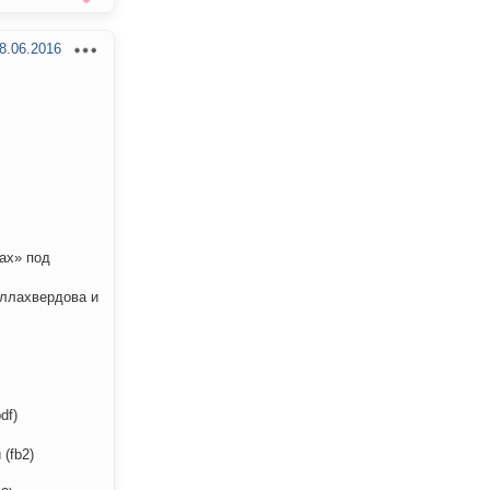
8.06.2016
ах» под
Аллахвердова и
df)
(fb2)