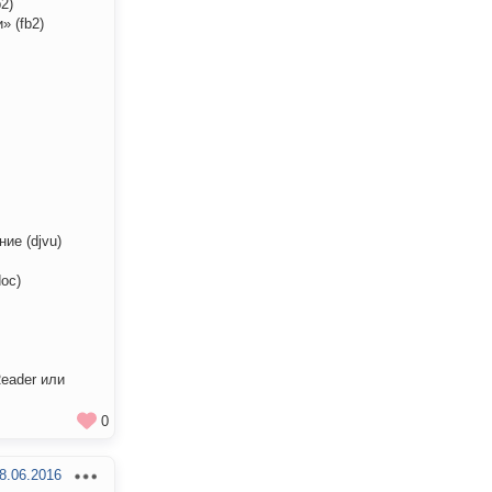
2)
» (fb2)
ие (djvu)
oc)
eader или
0
8.06.2016