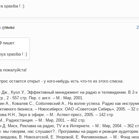
a spasiba ! :)
2
й
@Melkii
O
пишет:
oya spasiba ! :)
а пожалуйста!
прос остается открыт - у кого-нибудь есть что-то из этого списка:
 Дж., Куол У., Эффективный менеджмент на радио и телевидении. В 2-х т
р., 2 - 557 стр. Пер. с англ. – М.: Мир, 2001.
ин А., Ковалев С., Соболевский А., На волне успеха. Радио как инструм
тивного бизнеса. – Новосибирск: ОАО «Советская Сибирь», 2005. – 32 с
ва Н.Н., Звук в эфире. – М.: Аспект-пресс, 2005. – 142 стр.
М., Радиостанция. – М.: Мир, 2001. – 462 стр.
 Д. Миск, Реклама на радио, TV и в Интернете. – М.: Мир, 2004. – 362 ст
: мы говорим, нас слушают?.. Программы на радио и реакция аудитории. 
вердова, В. Новохатской, Е. Упоровой, Е. Филимоновых. – М.: Фонд нез