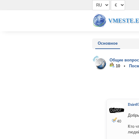
VMESTE.
Основное
Общие вопрос
10 •
Посм
Dzirt0
Добры
40
Кто ч
людей