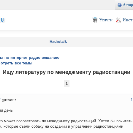
Автор
EU
Услуги
Инст
Radiotalk
ы по интернет радио вещанию
отреть все темы
Ищу литературу по менеджменту радиостанции
1
1
7
@Dzirt07
й день
то может посоветовать по менеджмету радиостанций. Хотел бы почитат
, которые съели собаку на создании и управлении радиостанциями