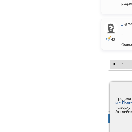
радио
_
@rad
-
43
Отред
Продолжа
и с Поли
Наверху 
Английск