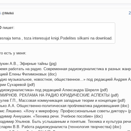
2
й
@Melkii
O
пишет:
resnaja tema , toza interesujut knigi.Podelites silkami na download.
то есть у меня:
букин А.В., Эфирные тайны (jpg)
ремя работать на радио. Современная радиожурналистика в разных жанр
цией Елены Филимоновых (doc)
адио музыкальное, новостное, общественное...» под редакцией Андрея 
рии Сухаревой (pdf)
адиожурналистика» под редакцией Александра Шереля (pdf)
.СМИРНОВ. РЕКЛАМА НА РАДИО ЮРИДИЧЕСКИЕ АСПЕКТЫ (pdf)
кулев Г.П., Массовая коммуникация западные теории и концепции (pdf)
лько А.А. Общественно-политическая проблематика радиовещания (doc)
рис Ляшенко. «Хочу к микрофону. Профессиональные советы диктору» (p
адимир Аннушкин. «Техника речи. Учебное пособие» (doc)
ладимир Ульянов. Быть услышанным и понятым. Техника и культура речи 
аспарян В.В. Работа радиожурналиста (технология творчества) (doc)