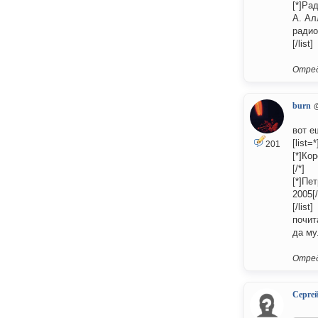
[*]Ра
А. Ал
радио
[/list]
Отред
burn
вот е
[list=*
201
[*]Ко
[/*]
[*]Пе
2005[/
[/list]
почит
да му
Отред
Серге