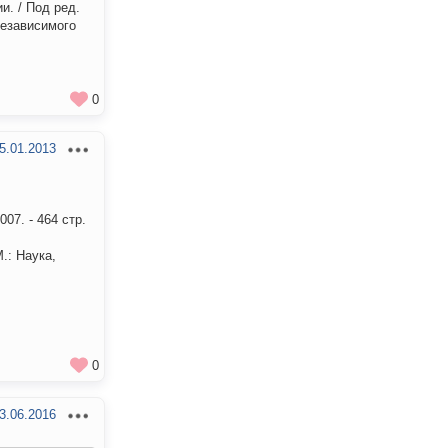
и. / Под ред.
независимого
0
5.01.2013
07. - 464 стр.
.: Наука,
0
3.06.2016