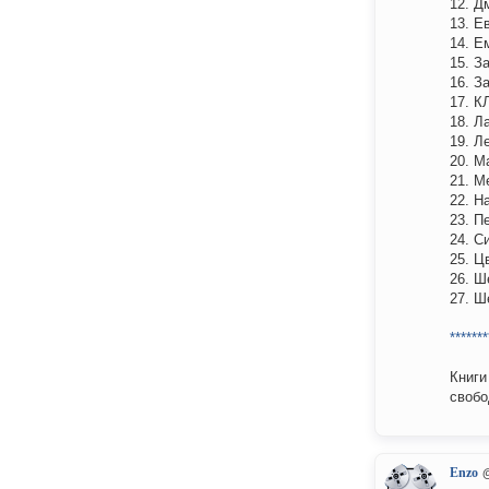
12. Д
13. Е
14. Е
15. З
16. З
17. 
18. Л
19. Л
20. М
21. М
22. Н
23. П
24. С
25. Ц
26. Ш
27. Ш
*******
Книги
свобо
Enzo