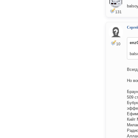
balsoy
131
Серге
enz
10
bals
Всегд
Но во
Браун
509 ст
Бубук
эффек
Ефимо
Кийт 
Милан
Радио
Аллах