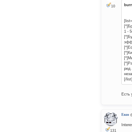
bur
10
[list
[*]Б
1 - 
[*]Б
эффе
[*]Е
[*]К
[*]М
[*]Р
ред.
неза
[/list
Есть 
Enzo
Intere
131