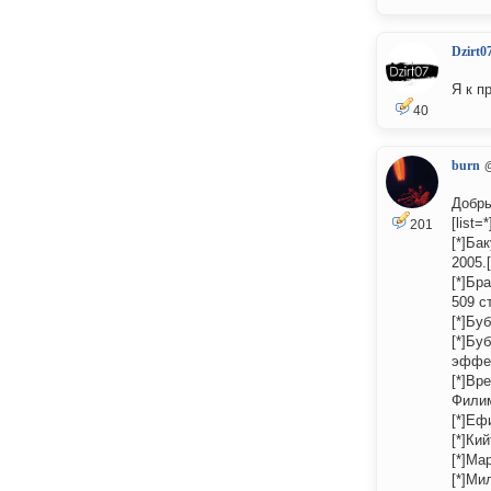
Dzirt0
Я к п
40
burn
Добры
[list=*
201
[*]Ба
2005.[
[*]Бр
509 ст
[*]Бу
[*]Бу
эффек
[*]Вр
Филим
[*]Еф
[*]Кий
[*]Ма
[*]Ми