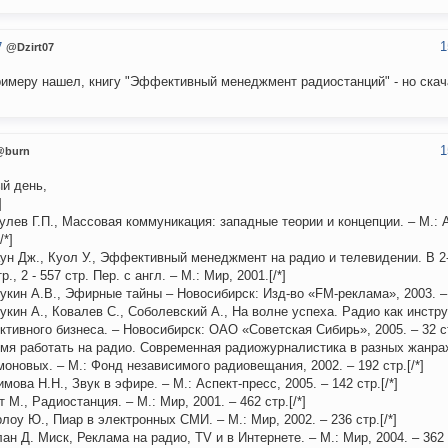
1
7
@Dzirt07
римеру нашел, книгу "Эффективный менеджмент радиостанций" - но скач
1
@burn
й день,
]
кулев Г.П., Массовая коммуникация: западные теории и концепции. – М.: 
/*]
аун Дж., Куол У., Эффективный менеджмент на радио и телевидении. В 2-х
р., 2 - 557 стр. Пер. с англ. – М.: Мир, 2001.[/*]
букин А.В., Эфирные тайны – Новосибирск: Изд-во «FM-реклама», 2003. – 1
букин А., Ковалев С., Соболевский А., На волне успеха. Радио как инстр
тивного бизнеса. – Новосибирск: ОАО «Советская Сибирь», 2005. – 32 ст
емя работать на радио. Современная радиожурналистика в разных жанрах.
оновых. – М.: Фонд независимого радиовещания, 2002. – 192 стр.[/*]
имова Н.Н., Звук в эфире. – М.: Аспект-пресс, 2005. – 142 стр.[/*]
т М., Радиостанция. – М.: Мир, 2001. – 462 стр.[/*]
рлоу Ю., Пиар в электронных СМИ. – М.: Мир, 2002. – 236 стр.[/*]
лан Д. Миск, Реклама на радио, TV и в Интернете. – М.: Мир, 2004. – 362 с