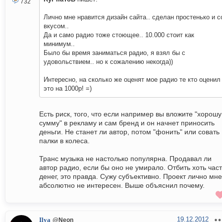
732
Лично мне нравится дизайн сайта.. сделан простенько и с
вкусом..
Да и само радио тоже стоющее.. 10.000 стоит как
минимум..
Было бы время заниматься радио, я взял бы с
удовольствием.. но к сожалению некогда))
Интересно, на сколько же оценят мое радио те кто оценил
это на 1000р! =)
Есть риск, того, что если например вы вложите "хорош
сумму" в рекламу и сам бренд и он начнет приносить
деньги. Не станет ли автор, потом "фонить" или совать
палки в колеса.
Транс музыка не настолько популярна. Продавал ли
автор радио, если бы оно не умирало. Отбить хоть час
денег, это правда. Сужу субъективно. Проект лично мне
абсолютно не интересен. Выше объяснил почему.
19.12.2012
Ilya
@Neon