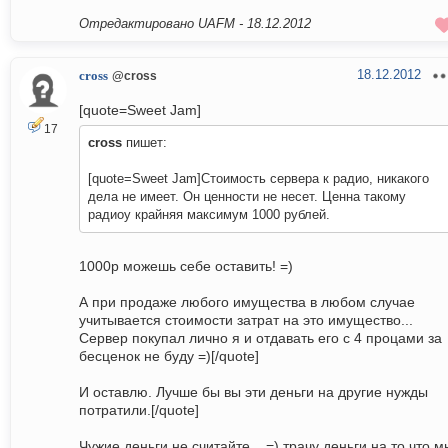
Отредактировано UAFM -
18.12.2012
18.12.2012
cross
@cross
[quote=Sweet Jam]
17
cross
пишет:
[quote=Sweet Jam]Стоимость сервера к радио, никакого
дела не имеет. Он ценности не несет. Ценна такому
радиоу крайняя максимум 1000 рублей.
1000р можешь себе оставить! =)
А при продаже любого имущества в любом случае
учитывается стоимости затрат на это имущество...
Сервер покупал лично я и отдавать его с 4 процами за
бесценок не буду =)[/quote]
И оставлю. Лучше бы вы эти деньги на другие нужды
потратили.[/quote]
Чужие деньги не считайте... =) трачу деньги на то что м