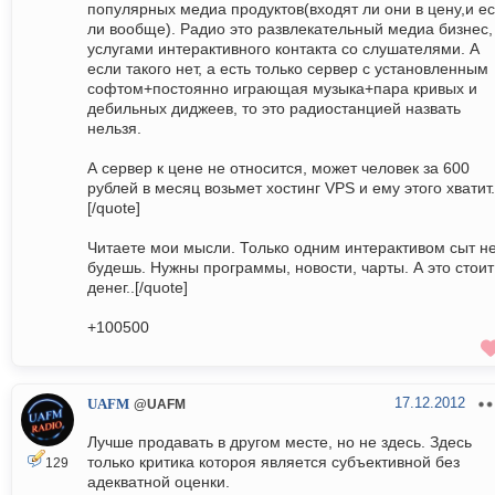
популярных медиа продуктов(входят ли они в цену,и ес
ли вообще). Радио это развлекательный медиа бизнес,
услугами интерактивного контакта со слушателями. А
если такого нет, а есть только сервер с установленным
софтом+постоянно играющая музыка+пара кривых и
дебильных диджеев, то это радиостанцией назвать
нельзя.
А сервер к цене не относится, может человек за 600
рублей в месяц возьмет хостинг VPS и ему этого хватит.
[/quote]
Читаете мои мысли. Только одним интерактивом сыт н
будешь. Нужны программы, новости, чарты. А это стоит
денег..[/quote]
+100500
17.12.2012
UAFM
@UAFM
Лучше продавать в другом месте, но не здесь. Здесь
только критика котороя является субъективной без
129
адекватной оценки.