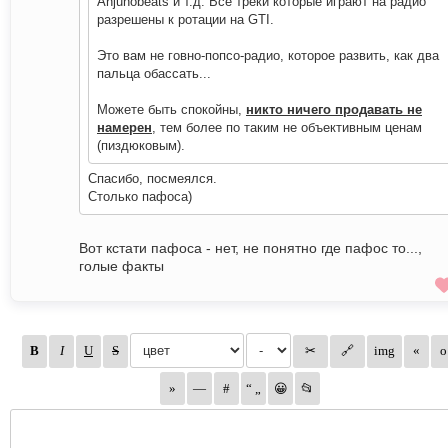
Anjunobeats и т.д. Все треки которые играют на радио
разрешены к ротации на GTI.
Это вам не говно-попсо-радио, которое развить, как два
пальца обассать...
Можете быть спокойны,
никто ничего продавать не
намерен
, тем более по таким не объективным ценам
(пиздюковым).
Спасибо, посмеялся.
Столько пафоса)
Вот кстати пафоса - нет, не понятно где пафос то...,
голые факты