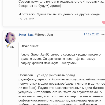
Сервер покупал лично я и отдавать его с 4 процами за
бесценок не буду =)[/quote]
И оставлю. Лучше бы вы эти деньги на другие нужды
потратили.
17.12.2012
Sweet_Jam
@Sweet_Jam
Uzver
пишет:
732
[quote=Sweet Jam]Стоимость сервера к радио, никакого
дела не имеет. Он ценности не несет. Ценна такому
радиоу крайняя максимум 1000 рублей.
Согласен. Тут надо учитывать бренд
радио(популярность)+количество слушателей+наличие
популярных медиа продуктов(входят ли они в цену,и ес
ли вообще). Радио это развлекательный медиа бизнес,
услугами интерактивного контакта со слушателями. А
если такого нет, а есть только сервер с установленным
софтом+постоянно играющая музыка+пара кривых и
дебильных диджеев, то это радиостанцией назвать