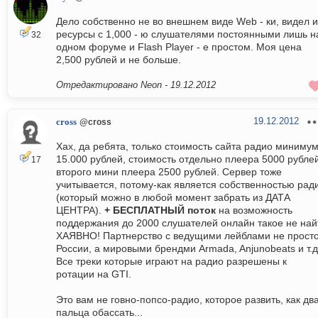
Дело собственно не во внешнем виде Web - ки, видел и
ресурсы с 1,000 - ю слушателями постоянными лишь н
32
одном форуме и Flash Player - е простом. Моя цена
2,500 рублей и не больше.
Отредактировано Neon -
19.12.2012
19.12.2012
cross
@cross
Хах, да ребята, только стоимость сайта радио миниму
15.000 рублей, стоимость отдельно плеера 5000 рублей
17
второго мини плеера 2500 рублей. Сервер тоже
учитывается, потому-как является собственностью рад
(который можно в любой момент забрать из ДАТА
ЦЕНТРА).
+ БЕСПЛАТНЫЙ поток
на возможность
поддержания до 2000 слушателей онлайн такое не най
ХАЯВНО! Партнерство с ведущими лейблами не прост
России, а мировыми брендми Armada, Anjunobeats и т.д
Все треки которые играют на радио разрешены к
ротации на GTI.
Это вам не говно-попсо-радио, которое развить, как дв
пальца обассать...