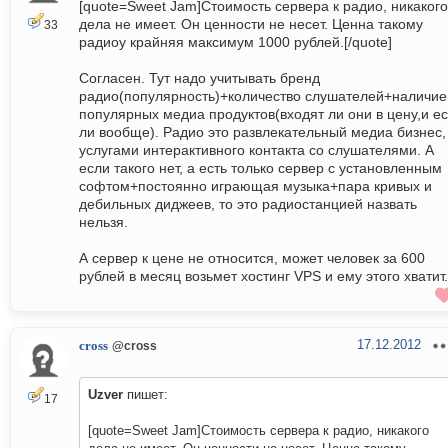
[quote=Sweet Jam]Стоимость сервера к радио, никакого
дела не имеет. Он ценности не несет. Ценна такому
33
радиоу крайняя максимум 1000 рублей.[/quote]
Согласен. Тут надо учитывать бренд
радио(популярность)+количество слушателей+наличие
популярных медиа продуктов(входят ли они в цену,и ес
ли вообще). Радио это развлекательный медиа бизнес,
услугами интерактивного контакта со слушателями. А
если такого нет, а есть только сервер с установленным
софтом+постоянно играющая музыка+пара кривых и
дебильных диджеев, то это радиостанцией назвать
нельзя.
А сервер к цене не относится, может человек за 600
рублей в месяц возьмет хостинг VPS и ему этого хватит.
17.12.2012
cross
@cross
Uzver
пишет:
17
[quote=Sweet Jam]Стоимость сервера к радио, никакого