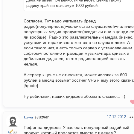
дела не имеет. Он ценности не несет. Ценна такому
радиоу крайняя максимум 1000 рублей.
Согласен. Тут надо учитывать бренд
радио(популярность)+количество слушателей+наличие
популярных медиа продуктов(входят ли они в цену,и ес
ли вообще). Радио это развлекательный медиа бизнес,
услугами интерактивного контакта со слушателями. А
если такого нет, а есть только сервер с установленным
софтом+постоянно играющая музыка+пара кривых и
дебильных диджеев, то это радиостанцией назвать
нельзя.
А сервер к цене не относится, может человек за 600
рублей в месяц возьмет хостинг VPS и ему этого хватит.
[/quote]
Ну дебилами, наших диджеев обозвать сложно... =)
17.12.2012
Uzver
@Uzver
Пофиг на диджеев. У вас есть популярный радийный
продукт, который продается вместе с именем?
33