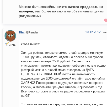
Можете быть спокойны,
никто ничего продавать не
намерен
, тем более по таким не объективным ценам
(пиздюковым).
19.12.2012
Dim
@Render
cross
пишет:
7094
Хах, да ребята, только стоимость сайта радио минимум
15.000 рублей, стоимость отдельно плеера 5000 рублей,
второго мини плеера 2500 рублей. Сервер тоже
учитывается, потому-как является собственностью радио
(который можно в любой момент забрать из ДАТА
ЦЕНТРА).
+ БЕСПЛАТНЫЙ поток
на возможность
поддержания до 2000 слушателей онлайн такое не найти
ХАЯВНО! Партнерство с ведущими лейблами не просто
России, а мировыми брендми Armada, Anjunobeats и т.д.
Все треки которые играют на радио разрешены к ротации
на GTI.
Это вам не говно-попсо-радио, которое развить, как два