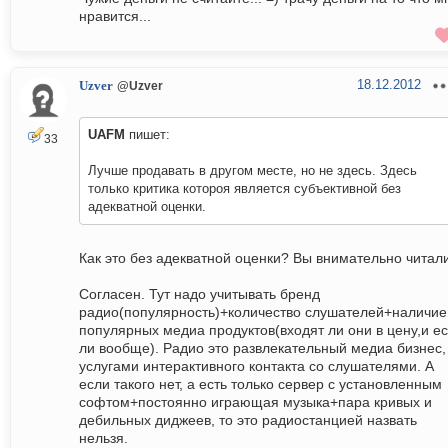
нравится...
18.12.2012
Uzver
@Uzver
UAFM
пишет:
33
Лучше продавать в другом месте, но не здесь. Здесь
только критика котороя является субъективной без
адекватной оценки.
Как это без адекватной оценки? Вы внимательно читали
Согласен. Тут надо учитывать бренд
радио(популярность)+количество слушателей+наличие
популярных медиа продуктов(входят ли они в цену,и ес
ли вообще). Радио это развлекательный медиа бизнес,
услугами интерактивного контакта со слушателями. А
если такого нет, а есть только сервер с установленным
софтом+постоянно играющая музыка+пара кривых и
дебильных диджеев, то это радиостанцией назвать
нельзя.