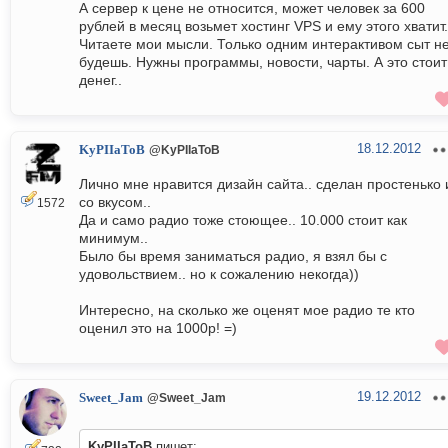
А сервер к цене не относится, может человек за 600
рублей в месяц возьмет хостинг VPS и ему этого хватит.
Читаете мои мысли. Только одним интерактивом сыт н
будешь. Нужны программы, новости, чарты. А это стоит
денег..
18.12.2012
KyPIIaToB
@KyPIIaToB
Лично мне нравится дизайн сайта.. сделан простенько 
со вкусом..
1572
Да и само радио тоже стоющее.. 10.000 стоит как
минимум..
Было бы время заниматься радио, я взял бы с
удовольствием.. но к сожалению некогда))
Интересно, на сколько же оценят мое радио те кто
оценил это на 1000р! =)
19.12.2012
Sweet_Jam
@Sweet_Jam
KyPIIaToB
пишет: