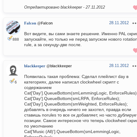
Отредактировано blackkeeper -
27.11.2012
28.11.2012
Falcon
@Falcon
Вот видите, вы сами знаете решение. Именно PAL скри
запускайте, но только не перед запуском нового rotatio
888
rule, а за секунду-две после.
28.11.2012
blackkeeper
@blackkeeper
Появилась такая проблема: Сделал плейлист day в
категориях, далее написал clockwheel скрипт с
6
содержанием
Cat['Day'].QueueBottom(smLemmingLogic, EnforceRules)
Cat['Day'].QueueBottom(smLRPA, EnforceRules);
Cat['Day'].QueueBottom(smWeighted, EnforceRules);
добавлять в очередь ничего не захотел, правда если
ставишь norules то все ок добавляет, но часто дублируе
позиции. Самое интересное что теперь clockwheel скри
по умолчанию
Cat['Music (All)'].QueueBottom(smLemmingLogic,