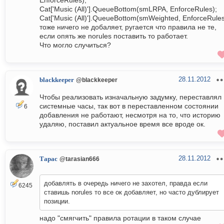
EnforceRules);
Cat['Music (All)'].QueueBottom(smLRPA, EnforceRules);
Cat['Music (All)'].QueueBottom(smWeighted, EnforceRules
тоже ничего не добаляет, ругается что правила не те,
если опять же norules поставить то работает.
Что могло случиться?
28.11.2012
blackkeeper
@blackkeeper
Чтобы реализовать изначальную задумку, переставлял
системные часы, так вот в переставленном состоянии
6
добавления не работают, несмотря на то, что историю
удаляю, поставил актуальное время все вроде ок.
28.11.2012
Тарас
@tarasian666
добавлять в очередь ничего не захотел, правда если
6245
ставишь norules то все ок добавляет, но часто дублирует
позиции.
надо "смягчить" правила ротации в таком случае