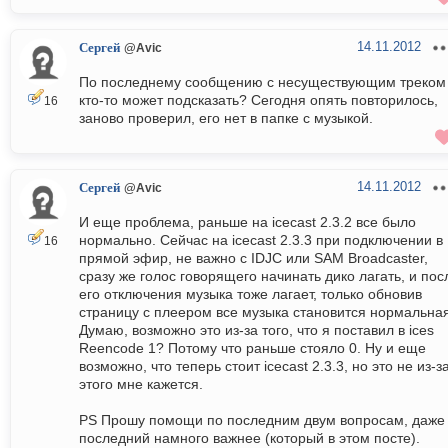
14.11.2012
Сергей
@Avic
По последнему сообщению с несуществующим треком
кто-то может подсказать? Сегодня опять повторилось,
16
заново проверил, его нет в папке с музыкой.
14.11.2012
Сергей
@Avic
И еще проблема, раньше на icecast 2.3.2 все было
нормально. Сейчас на icecast 2.3.3 при подключении в
16
прямой эфир, не важно с IDJC или SAM Broadcaster,
сразу же голос говорящего начинать дико лагать, и пос
его отключения музыка тоже лагает, только обновив
страницу с плеером все музыка становится нормальная
Думаю, возможно это из-за того, что я поставил в ices
Reencode 1? Потому что раньше стояло 0. Ну и еще
возможно, что теперь стоит icecast 2.3.3, но это не из-з
этого мне кажется.
PS Прошу помощи по последним двум вопросам, даже
последний намного важнее (который в этом посте).