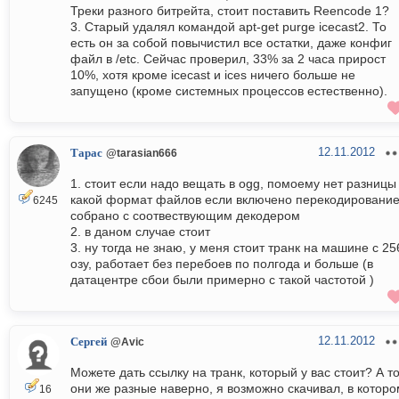
Треки разного битрейта, стоит поставить Reencode 1?
3. Старый удалял командой apt-get purge icecast2. То
есть он за собой повычистил все остатки, даже конфиг
файл в /etc. Сейчас проверил, 33% за 2 часа прирост
10%, хотя кроме icecast и ices ничего больше не
запущено (кроме системных процессов естественно).
12.11.2012
Тарас
@tarasian666
1. стоит если надо вещать в ogg, помоему нет разницы
какой формат файлов если включено перекодирование
6245
собрано с соотвествующим декодером
2. в даном случае стоит
3. ну тогда не знаю, у меня стоит транк на машине с 25
озу, работает без перебоев по полгода и больше (в
датацентре сбои были примерно с такой частотой )
12.11.2012
Сергей
@Avic
Можете дать ссылку на транк, который у вас стоит? А т
они же разные наверно, я возможно скачивал, в которо
16