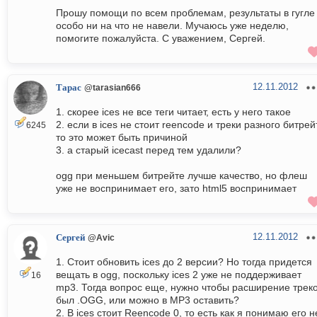
Прошу помощи по всем проблемам, результаты в гугле
особо ни на что не навели. Мучаюсь уже неделю,
помогите пожалуйста. С уважением, Сергей.
12.11.2012
Тарас
@tarasian666
1. скорее ices не все теги читает, есть у него такое
2. если в ices не стоит reencode и треки разного битрей
6245
то это может быть причиной
3. а старый icecast перед тем удалили?
ogg при меньшем битрейте лучше качество, но флеш
уже не воспринимает его, зато html5 воспринимает
12.11.2012
Сергей
@Avic
1. Стоит обновить ices до 2 версии? Но тогда придется
вещать в ogg, поскольку ices 2 уже не поддерживает
16
mp3. Тогда вопрос еще, нужно чтобы расширение трек
был .OGG, или можно в MP3 оставить?
2. В ices стоит Reencode 0, то есть как я понимаю его не