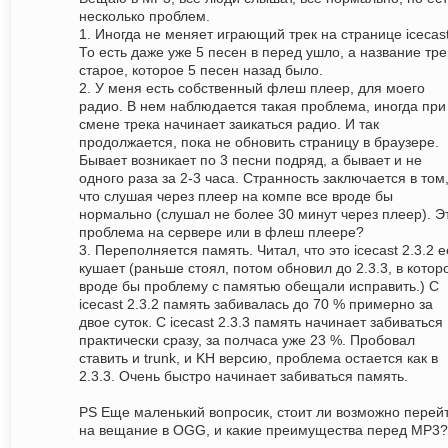
несколько проблем.
1. Иногда не меняет играющий трек на странице icecast
То есть даже уже 5 песен в перед ушло, а название тре
старое, которое 5 песен назад было.
2. У меня есть собственный флеш плеер, для моего
радио. В нем наблюдается такая проблема, иногда при
смене трека начинает заикаться радио. И так
продолжается, пока не обновить страницу в браузере.
Бывает возникает по 3 песни подряд, а бывает и не
одного раза за 2-3 часа. Странность заключается в том
что слушая через плеер на компе все вроде бы
нормально (слушал не более 30 минут через плеер). Э
проблема на сервере или в флеш плеере?
3. Переполняется память. Читал, что это icecast 2.3.2 е
кушает (раньше стоял, потом обновил до 2.3.3, в котор
вроде бы проблему с памятью обещали исправить.) С
icecast 2.3.2 память забивалась до 70 % примерно за
двое суток. С icecast 2.3.3 память начинает забиваться
практически сразу, за полчаса уже 23 %. Пробовал
ставить и trunk, и KH версию, проблема остается как в
2.3.3. Очень быстро начинает забиваться память.
PS Еще маленький вопросик, стоит ли возможно перей
на вещание в OGG, и какие преимущества перед MP3?