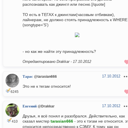
распознавать как джингл или песню.[/quote]
ТО есть в ТЕГАХ к джинглам(часовым отбивкам),
лайнерам, не должно стоять принадлежность к WHERE
(songtype='S')
- но как же найти эту принадлежность?
Отредактировано Drakkar -
17.10.2012
17.10.2012
Тарас
@tarasian666
Это не к тегам относится!
6245
17.10.2012
Евгений
@Drakkar
Друзья, я всё понял и разобрался. Действительно, как
сказал мистер
tarasian666
- это к тэгам не относится. э
410
относится непосредственно к СЭМУ. К тому, как он