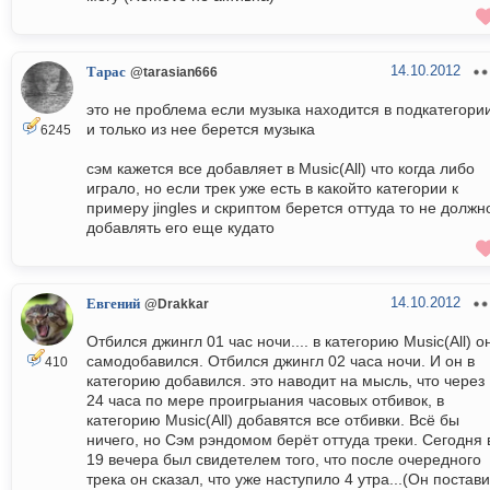
14.10.2012
Тарас
@tarasian666
это не проблема если музыка находится в подкатегори
и только из нее берется музыка
6245
сэм кажется все добавляет в Music(All) что когда либо
играло, но если трек уже есть в какойто категории к
примеру jingles и скриптом берется оттуда то не должн
добавлять его еще кудато
14.10.2012
Евгений
@Drakkar
Отбился джингл 01 час ночи.... в категорию Music(All) о
самодобавился. Отбился джингл 02 часа ночи. И он в
410
категорию добавился. это наводит на мысль, что через
24 часа по мере проигрыания часовых отбивок, в
категорию Music(All) добавятся все отбивки. Всё бы
ничего, но Сэм рэндомом берёт оттуда треки. Сегодня 
19 вечера был свидетелем того, что после очередного
трека он сказал, что уже наступило 4 утра...(Он постав