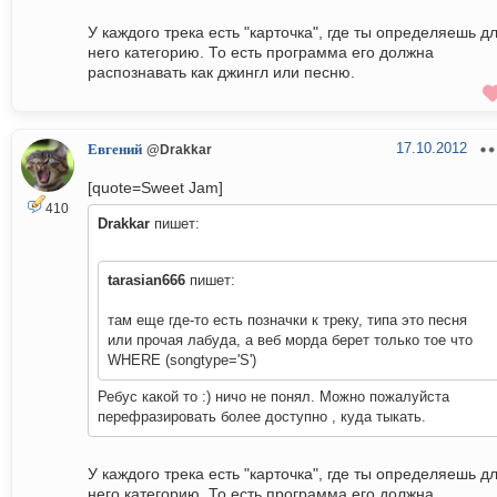
У каждого трека есть "карточка", где ты определяешь д
него категорию. То есть программа его должна
распознавать как джингл или песню.
17.10.2012
Евгений
@Drakkar
[quote=Sweet Jam]
410
Drakkar
пишет:
tarasian666
пишет:
там еще где-то есть позначки к треку, типа это песня
или прочая лабуда, а веб морда берет только тое что
WHERE (songtype='S')
Ребус какой то :) ничо не понял. Можно пожалуйста
перефразировать более доступно , куда тыкать.
У каждого трека есть "карточка", где ты определяешь д
него категорию. То есть программа его должна