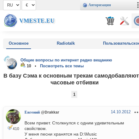
Авторизация
VMESTE.EU
Основное
Radiotalk
Пользовательско
Общие вопросы по интернет радио вещанию
10 •
Посмотреть все темы
В базу Сэма к основным трекам самодобавляю
часовые отбивки
1
14.10.2012
Евгений
@Drakkar
Всем привет. Столкнулся с одним удивительным
свойством.
410
У меня песни хранятся на D:\Music