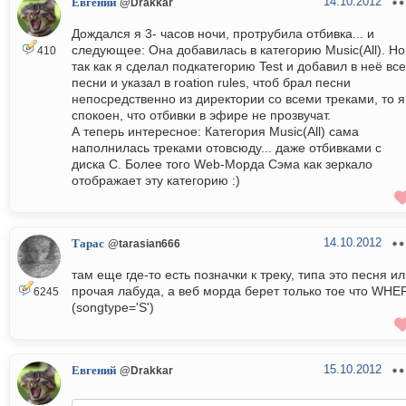
14.10.2012
Евгений
@Drakkar
Дождался я 3- часов ночи, протрубила отбивка... и
следующее: Она добавилась в категорию Music(All). Но
410
так как я сделал подкатегорию Test и добавил в неё все
песни и указал в roation rules, чтоб брал песни
непосредственно из директории со всеми треками, то я
спокоен, что отбивки в эфире не прозвучат.
А теперь интересное: Категория Music(All) сама
наполнилась треками отовсюду... даже отбивками с
диска С. Более того Web-Морда Сэма как зеркало
отображает эту категорию :)
14.10.2012
Тарас
@tarasian666
там еще где-то есть позначки к треку, типа это песня и
прочая лабуда, а веб морда берет только тое что WHE
6245
(songtype='S')
15.10.2012
Евгений
@Drakkar