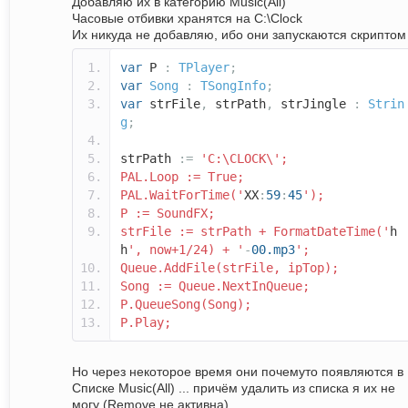
Добавляю их в категорию Music(All)
Часовые отбивки хранятся на C:\Clock
Их никуда не добавляю, ибо они запускаются скриптом
var
P
:
TPlayer
;
var
Song
:
TSongInfo
;
var
strFile
,
strPath
,
strJingle
:
Strin
g
;
strPath
:=
'C:\CLOCK\';
PAL.Loop := True;
PAL.WaitForTime('
XX
:
59
:
45
');
P := SoundFX;
strFile := strPath + FormatDateTime('
h
h
', now+1/24) + '
-
00.mp3
';
Queue.AddFile(strFile, ipTop);
Song := Queue.NextInQueue;
P.QueueSong(Song);
P.Play;
Но через некоторое время они почемуто появляются в
Списке Music(All) ... причём удалить из списка я их не
могу (Remove не активна)