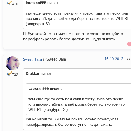
tarasian666
пишет:
410
там еще где-то есть позначки к треку, типа это песня или
прочая лабуда, а веб морда берет только тое что WHERE
(songtype='S')
Ребус какой то :) ничо не понял. Можно пожалуйста
перефразировать более доступно , куда тыкать.
15.10.2012
Sweet_Jam
@Sweet_Jam
Drakkar
пишет:
732
tarasian666
пишет:
там еще где-то есть позначки к треку, типа это песня
или прочая лабуда, а веб морда берет только тое что
WHERE (songtype='S')
Ребус какой то :) ничо не понял. Можно пожалуйста
перефразировать более доступно , куда тыкать.