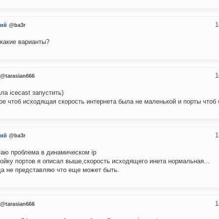
1
ий
@ba3r
 какие варианты?
1
@tarasian666
ла icecast запустить)
ое чтоб исходящая скорость интернета была не маленькой и порты чтоб
1
ий
@ba3r
аю проблема в динамическом ip
ойку портов я описал выше,скорость исходящего инета нормальная...
да не представляю что еще может быть.
1
@tarasian666