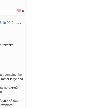
0
6.10.2012
е сервера,
ust contains the
 rather large and
password>мой
n-
ort> </listen-
</webroot>