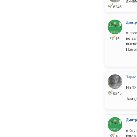
динам
6245
Дмитр
я про
не за
16
выкла
Помог
Тарас
На 12
6245
Там г
Дмитр
я был
когда
16