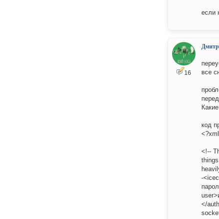
если 
Дмитр
переу
все с
16
пробл
перед
Какие
код п
<?xml
<!-- T
things
heavil
-<ice
парол
user>
</aut
socke