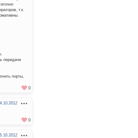
таточно
аторов, т.к.
рмативны.
к.
ть передачи
очить порты,
0
4.10.2012
0
5.10.2012