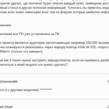
дорогие друзья, где поэтапно будет описан каждый пункт, приведены дос
бные статьи и другая полезная информация. Хотелось бы привлечь модер
учше всех знают навигацию всех тем на форуме которые наиболее инфо
 начнем.
оложим все ПО уже установлено на ПК
 проекта является аудитория насчитывающая например 150-200 челове
ие планируется реализовать через маршрутизатор d-link dir 615, скорос
 Мбит/с (только что замерил)
е как я понял нужно настроить маршрутизатор, если не ошибаюсь разбл
нительно к моей модели что нужно сделать?
1
@tarasian666
что и с другими моделями
**********
1
ий
@ba3r