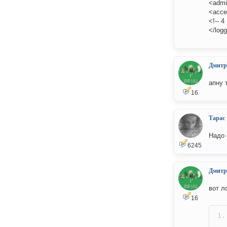
<admi
<acce
<!-- 4
</log
Дмитр
апну 
16
Тарас
Надо 
6245
Дмитр
вот л
16