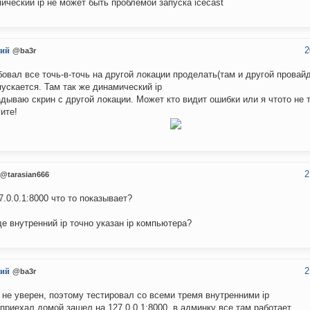
ический ip не может быть проблемой запуска icecast
2
ий
@ba3r
бовал все точь-в-точь на другой локации проделать(там и другой провайд
пускается. Там так же динамический ip
дываю скрин с другой локации. Может кто видит ошибки или я чтото не 
ите!
2
@tarasian666
7.0.0.1:8000 что то показывает?
де внутренний ip точно указан ip компьютера?
2
ий
@ba3r
 не уверен, поэтому тестировал со всеми тремя внутренними ip
 приехал домой зашел на 127.0.0.1:8000, в админку все там работает