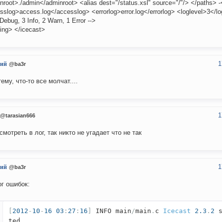
nroot>./admin</adminroot> <alias dest="/status.xsl" source="/"/> </paths> -
sslog>access.log</accesslog> <errorlog>error.log</errorlog> <loglevel>3</lo
 Debug, 3 Info, 2 Warn, 1 Error -->
ging> </icecast>
1
ий
@ba3r
тему, что-то все молчат....
1
@tarasian666
смотреть в лог, так никто не угадает что не так
1
ий
@ba3r
ог ошибок:
[
2012
-
10
-
16
03
:
27
:
16
]
INFO main
/
main
.
c
Icecast
2.3
.
2
s
ted