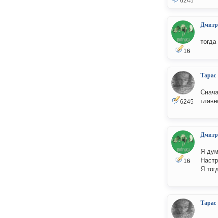
6245
Дмитр
тогда
16
Тарас
Снача
главн
6245
Дмитр
Я дум
Настр
16
Я тог
Тарас