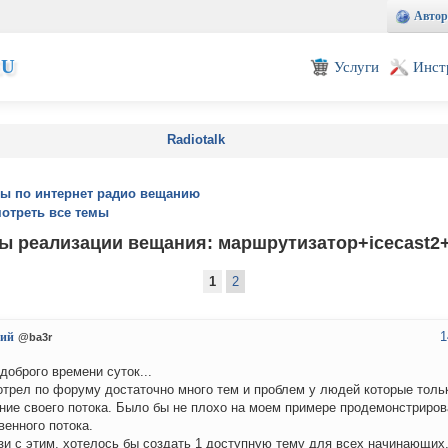
Автор
EU
Услуги
Инст
Radiotalk
ы по интернет радио вещанию
отреть все темы
ы реализации вещания: маршрутизатор+icecast
1
2
1
ий
@ba3r
доброго времени суток...
трел по форуму достаточно много тем и проблем у людей которые тольк
ние своего потока. Было бы не плохо на моем примере продемонстриров
венного потока.
зи с этим, хотелось бы создать 1 доступную тему для всех начинающи