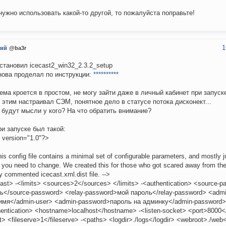
нужно использовать какой-то другой, то пожалуйста поправьте!
1
ий
@ba3r
становил icecast2_win32_2.3.2_setup
нова проделал по инструкции:
**********
ема кроется в простом, не могу зайти даже в личный кабинет при запуск
 этим настраивал СЭМ, понятное дело в статусе потока дисконект...
 будут мысли у кого? На что обратить внимание?
ри запуске был такой:
 version="1.0"?>
his config file contains a minimal set of configurable parameters, and mostly j
 you need to change. We created this for those who got scared away from the
y commented icecast.xml.dist file. -->
cast> -<limits> <sources>2</sources> </limits> -<authentication> <source-
ь</source-password> <relay-password>мой пароль</relay-password> <admi
имя</admin-user> <admin-password>пароль на админку</admin-password>
hentication> <hostname>localhost</hostname> -<listen-socket> <port>8000</p
t> <fileserve>1</fileserve> -<paths> <logdir>./logs</logdir> <webroot>./web