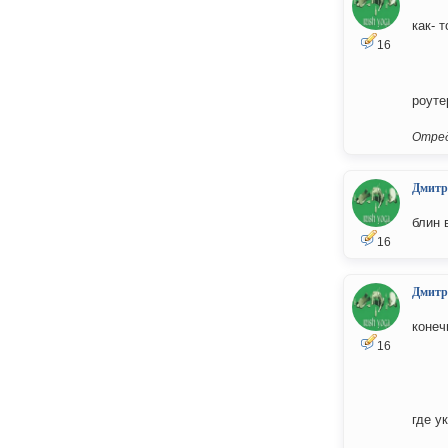
как- т
16
роуте
Отред
Дмитр
блин 
16
Дмитр
конеч
16
где у