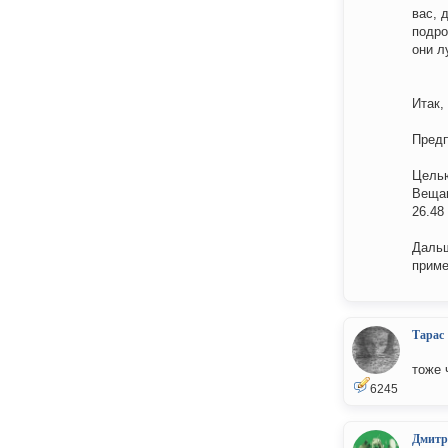
вас, 
подро
они л
Итак,
Предп
Целью
Вещан
26.48
Дальш
приме
Тарас
тоже 
6245
Дмитр