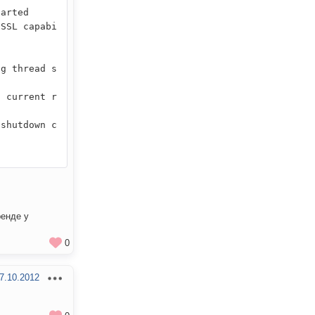
tarted
SSL capabi
ng thread s
n current r
shutdown c
ренде у
0
7.10.2012