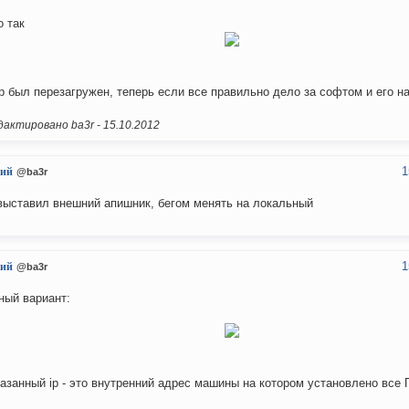
о так
р был перезагружен, теперь если все правильно дело за софтом и его н
актировано ba3r -
15.10.2012
1
ий
@ba3r
выставил внешний апишник, бегом менять на локальный
1
ий
@ba3r
ный вариант:
казанный ip - это внутренний адрес машины на котором установлено все