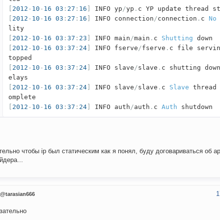
[
2012
-
10
-
16
03
:
27
:
16
]
INFO yp
/
yp
.
c YP update thread s
[
2012
-
10
-
16
03
:
27
:
16
]
INFO connection
/
connection
.
c
No
lity
[
2012
-
10
-
16
03
:
37
:
23
]
INFO main
/
main
.
c
Shutting
down
[
2012
-
10
-
16
03
:
37
:
24
]
INFO fserve
/
fserve
.
c file servi
topped
[
2012
-
10
-
16
03
:
37
:
24
]
INFO slave
/
slave
.
c shutting dow
elays
[
2012
-
10
-
16
03
:
37
:
24
]
INFO slave
/
slave
.
c
Slave
thread 
omplete
[
2012
-
10
-
16
03
:
37
:
24
]
INFO auth
/
auth
.
c
Auth
shutdown
тельно чтобы ip был статическим как я понял, буду договариваться об а
йдера...
1
@tarasian666
зательно