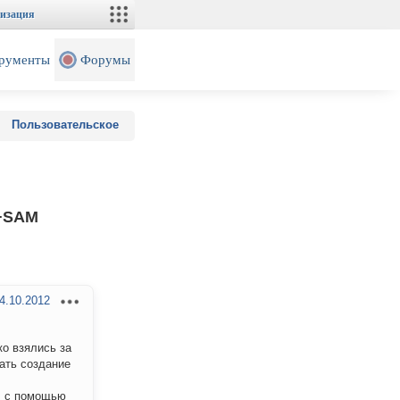
изация
рументы
Форумы
Пользовательское
2+SAM
4.10.2012
о взялись за
ать создание
х, с помощью