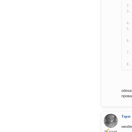
обяза
прова
Тарас
необя