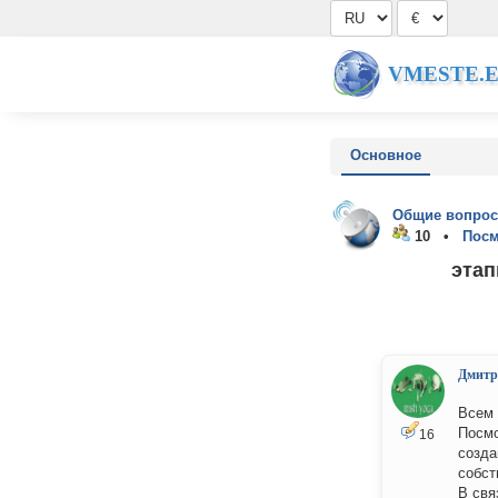
VMESTE.
Основное
Общие вопрос
10 •
Посм
этап
Дмитр
Всем 
Посмо
16
созда
собст
В свя