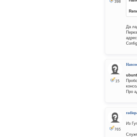
Han
398
Ren
Да ла
Перез
адре
Config
Hanco
ubunt
Пробо
15
консо
Про а
radiop
Из Гу
765
Служб