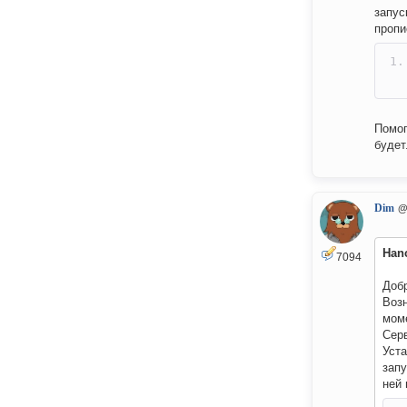
запус
пропи
Помог
будет
Dim
@
Han
7094
Добр
Возн
моме
Сер
Уста
запу
ней 