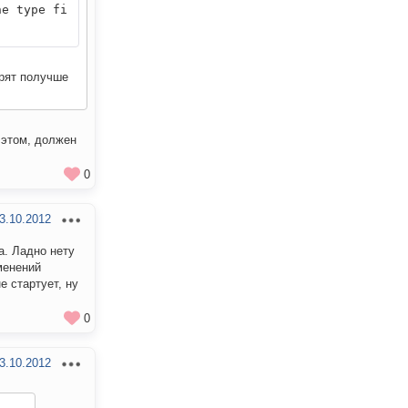
e type fi
орят получше
 этом, должен
0
3.10.2012
а. Ладно нету
менений
е стартует, ну
0
3.10.2012