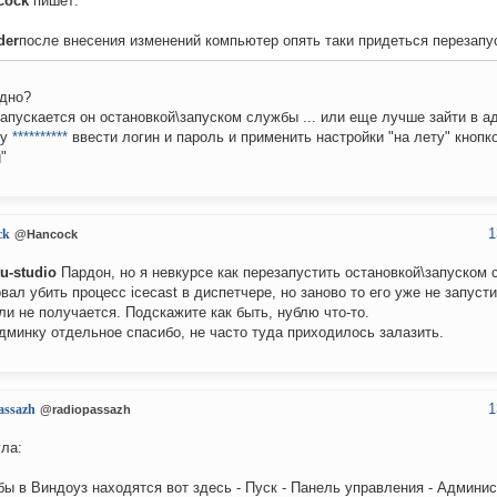
cock
пишет:
der
после внесения изменений компьютер опять таки придеться перезапу
дно?
апускается он остановкой\запуском службы ... или еще лучше зайти в а
су
**********
ввести логин и пароль и применить настройки "на лету" кнопко
"
1
ck
@Hancock
u-studio
Пардон, но я невкурсе как перезапустить остановкой\запуском 
вал убить процесс icecast в диспетчере, но заново то его уже не запусти
ли не получается. Подскажите как быть, нублю что-то.
дминку отдельное спасибо, не часто туда приходилось залазить.
1
assazh
@radiopassazh
гла:
ы в Виндоуз находятся вот здесь - Пуск - Панель управления - Админис