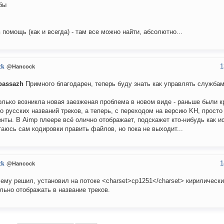
бы
в помощь (как и всегда) - там все можно найти, абсолютно...
1
ck
@Hancock
passazh
Примного благодарен, теперь буду знать как управлять службам
олько возникла новая заезженая проблема в новом виде - раньше были 
о русских названий треков, а теперь, с переходом на версию KH, просто
нты. В Aimp плеере всё олично отображает, подскажет кто-нибудь как и
аюсь сам кодировки править файлов, но пока не выходит...
1
ck
@Hancock
ему решил, установил на потоке <charset>cp1251</charset> кирилическ
льно отображать в название треков.