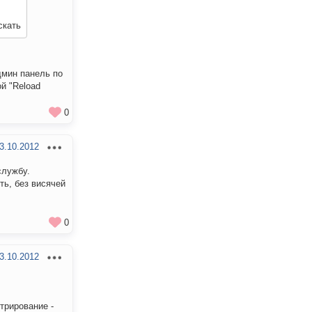
скать
дмин панель по
й "Reload
0
3.10.2012
службу.
ть, без висячей
0
3.10.2012
трирование -