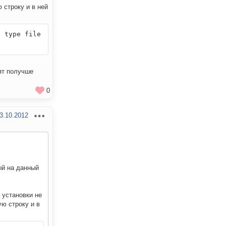
 строку и в ней
 type file
ят получше
0
3.10.2012
ый на данный
 установки не
ю строку и в