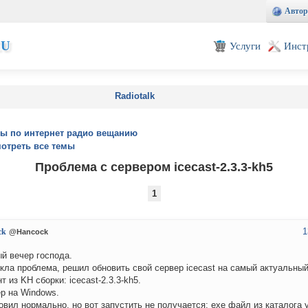
Автор
EU
Услуги
Инст
Radiotalk
ы по интернет радио вещанию
отреть все темы
Проблема с сервером icecast-2.3.3-kh5
1
1
ck
@Hancock
й вечер господа.
кла проблема, решил обновить свой сервер icecast на самый актуальны
т из KH сборки: icecast-2.3.3-kh5.
р на Windows.
овил нормально, но вот запустить не получается: exe файл из каталога 