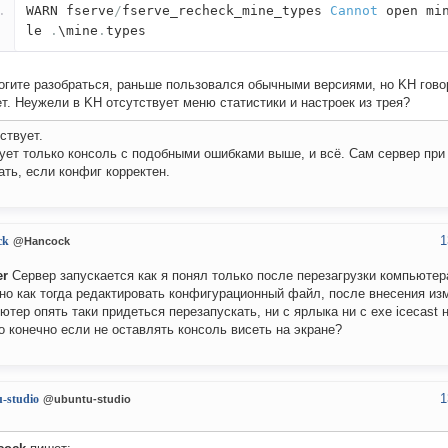
WARN fserve
/
fserve_recheck_mine_types
Cannot
open min
le
.
\mine
.
types
огите разобраться, раньше пользовался обычными версиями, но KH гов
т. Неужели в KH отсутствует меню статистики и настроек из трея?
ствует.
ует только консоль с подобными ошибками выше, и всё. Сам сервер при
ать, если конфиг корректен.
1
ck
@Hancock
er
Сервер запускается как я понял только после перезагрузки компьютер
 но как тогда редактировать конфигурационный файл, после внесения из
ютер опять таки придеться перезапускать, ни с ярлыка ни с exe icecast н
о конечно если не оставлять консоль висеть на экране?
1
-studio
@ubuntu-studio