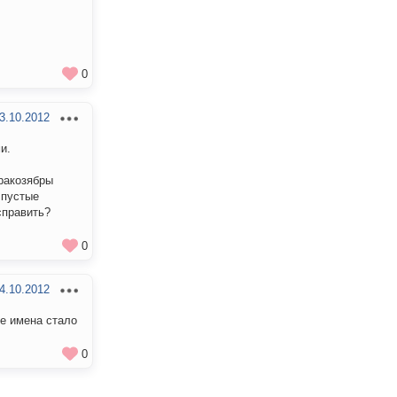
0
3.10.2012
и.
кракозябры
 пустые
справить?
0
4.10.2012
ие имена стало
0