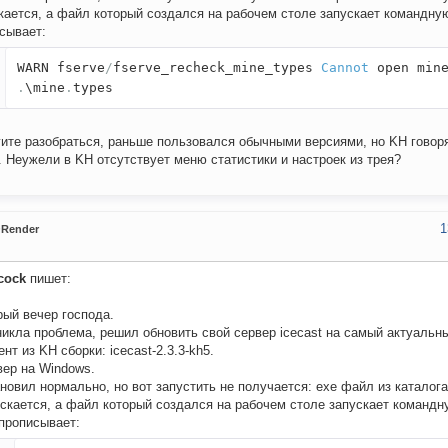
кается, а файл который создался на рабочем столе запускает командную
сывает:
WARN fserve
/
fserve_recheck_mine_types
Cannot
open mine
.
\mine
.
types
ите разобраться, раньше пользовался обычными версиями, но KH говор
. Неужели в KH отсутствует меню статистики и настроек из трея?
1
Render
cock
пишет:
ый вечер господа.
икла проблема, решил обновить свой сервер icecast на самый актуальн
нт из KH сборки: icecast-2.3.3-kh5.
вер на Windows.
новил нормально, но вот запустить не получается: exe файл из каталога
скается, а файл который создался на рабочем столе запускает командну
прописывает: