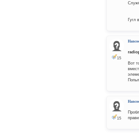
Служ
Гугл 
Hanco
radio
15
Вот т
вмест
элеме
Попыт
Hanco
Пробл
прави
15