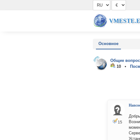
VMESTE.
Основное
Общие вопрос
10 •
Посм
Hanco
Добры
Возни
15
момен
Серве
Устан