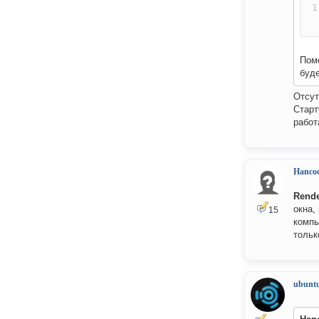
Пом
буде
Отсут
Старт
работ
Hanco
Rend
окна,
15
компь
тольк
ubuntu