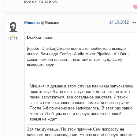
всё ок, то всё ок.
14.10.2012
Мишаня
@Мишаня
Drakkar
пишет:
26
[/quote=Drakkar]Скорей всего это проблема в выводе
output. Вам надо Config - Audio Mixer Pipeline - Air Out -
самая нижняя справа.... выставить там, куда Сэму
выводить звук.
Мишаня: я думаю в этом случае песни бы запускались.
просто звук бы не шел. а тут все и дело. что не хотят
песни запускаться. все остальное работает. И такой
глюк с ним постоянно.раньше помогали перезагрузки.
После 8-й примерно все запускалось. В этот раз завис
мертво. В-общем снес и переустановил по-новой -
время не ждет.
Зря так думаешь. По этой причине Сэм попросту не
начинает воспроизведение. Ну раз после переустановки