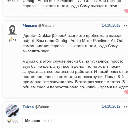
Config - Audio Mixer Pipeline - Air Out - самая нижняя
410
справа.... выставить там, куда Сэму выводить звук.
14.10.2012
Мишаня
@Мишаня
[/quote=Drakkar]Скорей всего это проблема в выводе
output. Вам надо Config - Audio Mixer Pipeline - Air Out -
26
самая нижняя справа.... выставить там, куда Сэму
выводить звук.
я думаю в этом случае песни бы запускались. просто
звук бы не шел. а тут все и дело. что не хотят песни
запускаться. все остальное работает. И такой глюк с ни
постоянно.раньше помогали перезагрузки. После 8-й
примерно все запускалось. В этот раз завис мертво. В-
общем снес и переустановил по-новой - время не ждет
14.10.2012
Falcon
@Falcon
Мишаня
пишет:
888