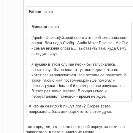
Falcon
пишет:
Мишаня
пишет:
[/quote=Drakkar]Скорей всего это проблема в выводе
output. Вам надо Config - Audio Mixer Pipeline - Air Out
- самая нижняя справа.... выставить там, куда Сэму
выводить звук.
я думаю в этом случае песни бы запускались.
просто звук бы не шел. а тут все и дело. что не
хотят песни запускаться. все остальное работает. И
такой глюк с ним постоянно.раньше помогали
перезагрузки. После 8-й примерно все запускалось.
В этот раз завис мертво. В-общем снес и
переустановил по-новой - время не ждет.
А что на desktop b пишут логи? Скорее всего
повреждена база или еще что-то в этом духе.
тоже вряд ли, т.к. после повторной переустановки все
заработало. в базе я ничего не менял