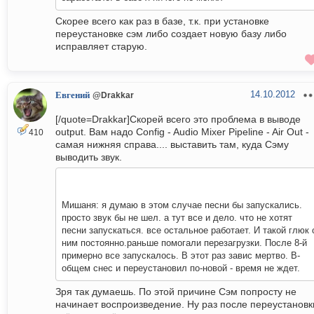
Скорее всего как раз в базе, т.к. при установке
переустановке сэм либо создает новую базу либо
исправляет старую.
14.10.2012
Евгений
@Drakkar
[/quote=Drakkar]Скорей всего это проблема в выводе
output. Вам надо Config - Audio Mixer Pipeline - Air Out -
410
самая нижняя справа.... выставить там, куда Сэму
выводить звук.
Мишаня: я думаю в этом случае песни бы запускались.
просто звук бы не шел. а тут все и дело. что не хотят
песни запускаться. все остальное работает. И такой глюк 
ним постоянно.раньше помогали перезагрузки. После 8-й
примерно все запускалось. В этот раз завис мертво. В-
общем снес и переустановил по-новой - время не ждет.
Зря так думаешь. По этой причине Сэм попросту не
начинает воспроизведение. Ну раз после переустановк