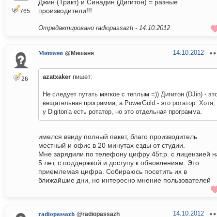
Джин (Тракт) и Синадин (Дигитон) = разные
производители!!!
765
Отредактировано radiopassazh -
14.10.2012
14.10.2012
Мишаня
@Мишаня
azatxaker
пишет:
26
Не следует путать мягкое с теплым =)) Дигитон (DJin) - эт
вещательная программа, а PowerGold - это ротатор. Хотя,
у Digiton'а есть ротатор, но это отдельная программа.
имелся ввиду полный пакет, благо производитель
местный и офис в 20 минутах езды от студии.
Мне зарядили по телефону цифру 45т.р. с лицензией н
5 лет, с поддержкой и доступу к обновлениям. Это
приемлемая цифра. Собираюсь посетить их в
ближайшие дни, но интересно мнение пользователей
14.10.2012
radiopassazh
@radiopassazh