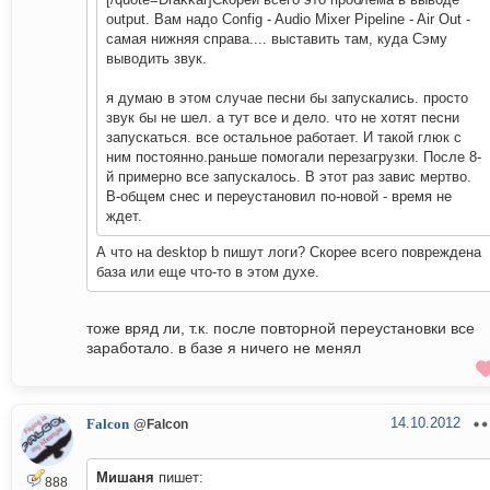
output. Вам надо Config - Audio Mixer Pipeline - Air Out -
самая нижняя справа.... выставить там, куда Сэму
выводить звук.
я думаю в этом случае песни бы запускались. просто
звук бы не шел. а тут все и дело. что не хотят песни
запускаться. все остальное работает. И такой глюк с
ним постоянно.раньше помогали перезагрузки. После 8-
й примерно все запускалось. В этот раз завис мертво.
В-общем снес и переустановил по-новой - время не
ждет.
А что на desktop b пишут логи? Скорее всего повреждена
база или еще что-то в этом духе.
тоже вряд ли, т.к. после повторной переустановки все
заработало. в базе я ничего не менял
14.10.2012
Falcon
@Falcon
Мишаня
пишет:
888