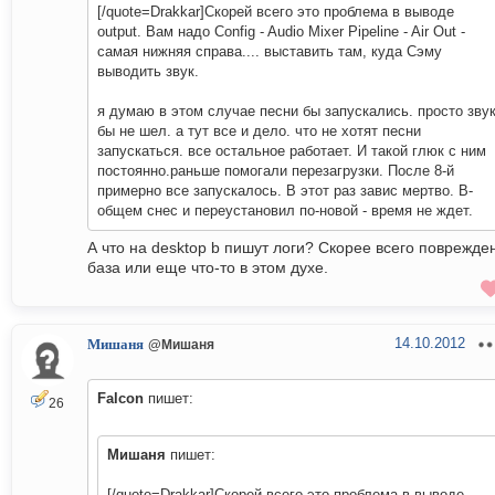
[/quote=Drakkar]Скорей всего это проблема в выводе
output. Вам надо Config - Audio Mixer Pipeline - Air Out -
самая нижняя справа.... выставить там, куда Сэму
выводить звук.
я думаю в этом случае песни бы запускались. просто зву
бы не шел. а тут все и дело. что не хотят песни
запускаться. все остальное работает. И такой глюк с ним
постоянно.раньше помогали перезагрузки. После 8-й
примерно все запускалось. В этот раз завис мертво. В-
общем снес и переустановил по-новой - время не ждет.
А что на desktop b пишут логи? Скорее всего поврежде
база или еще что-то в этом духе.
14.10.2012
Мишаня
@Мишаня
Falcon
пишет:
26
Мишаня
пишет:
[/quote=Drakkar]Скорей всего это проблема в выводе