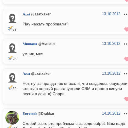
13.10.2012
Azat
@azatxaker
Play нажать пробовали?
89
13.10.2012
Мишаня
@Мишаня
умник, мля
26
13.10.2012
Azat
@azatxaker
Нет, ну вы правда так описали, что создалось ощущени
что вы в первый раз запустили СЭМ и просто кинули
89
песни в деки =) Сорри.
14.10.2012
Евгений
@Drakkar
Скорей всего это проблема в выводе output. Вам надо