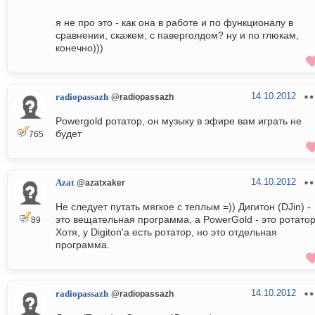
я не про это - как она в работе и по функционалу в
сравнении, скажем, с паверголдом? ну и по глюкам,
конечно)))
14.10.2012
radiopassazh
@radiopassazh
Powergold ротатор, он музыку в эфире вам играть не
будет
765
14.10.2012
Azat
@azatxaker
Не следует путать мягкое с теплым =)) Дигитон (DJin) -
это вещательная программа, а PowerGold - это ротатор
89
Хотя, у Digiton'а есть ротатор, но это отдельная
программа.
14.10.2012
radiopassazh
@radiopassazh