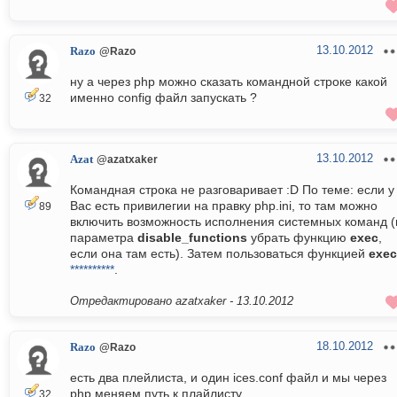
13.10.2012
Razo
@Razo
ну а через php можно сказать командной строке какой
именно config файл запускать ?
32
13.10.2012
Azat
@azatxaker
Командная строка не разговаривает :D По теме: если у
Вас есть привилегии на правку php.ini, то там можно
89
включить возможность исполнения системных команд (
параметра
disable_functions
убрать функцию
exec
,
если она там есть). Затем пользоваться функцией
exec
**********
.
Отредактировано azatxaker -
13.10.2012
18.10.2012
Razo
@Razo
есть два плейлиста, и один ices.conf файл и мы через
php меняем путь к плайлисту.
32