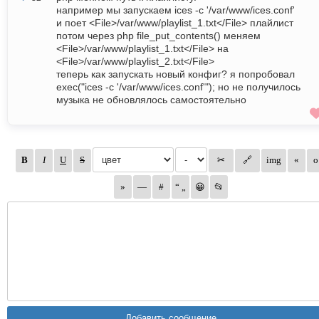
например мы запускаем ices -c '/var/www/ices.conf'
и поет <File>/var/www/playlist_1.txt</File> плайлист
потом через php file_put_contents() меняем
<File>/var/www/playlist_1.txt</File> на
<File>/var/www/playlist_2.txt</File>
теперь как запускать новый конфиг? я попробовал
exec("ices -c '/var/www/ices.conf'"); но не получилось
музыка не обновлялось самостоятельно