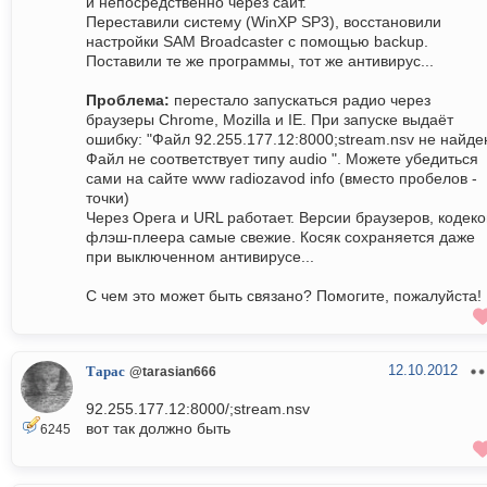
и непосредственно через сайт.
Переставили систему (WinXP SP3), восстановили
настройки SAM Broadcaster с помощью backup.
Поставили те же программы, тот же антивирус...
Проблема:
перестало запускаться радио через
браузеры Chrome, Mozilla и IE. При запуске выдаёт
ошибку: "Файл 92.255.177.12:8000;stream.nsv не найде
Файл не соответствует типу audio ". Можете убедиться
сами на сайте www radiozavod info (вместо пробелов -
точки)
Через Opera и URL работает. Версии браузеров, кодеко
флэш-плеера самые свежие. Косяк сохраняется даже
при выключенном антивирусе...
С чем это может быть связано? Помогите, пожалуйста!
12.10.2012
Тарас
@tarasian666
92.255.177.12:8000/;stream.nsv
вот так должно быть
6245